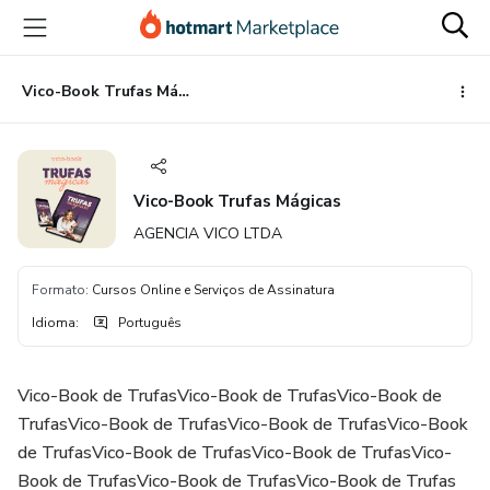
Ir
Ir
Ir
para
para
para
o
o
o
conteúdo
pagamento
rodapé
Vico-Book Trufas Mágicas
principal
Vico-Book Trufas Mágicas
AGENCIA VICO LTDA
Formato
:
Cursos Online e Serviços de Assinatura
Idioma
:
Português
Vico-Book de TrufasVico-Book de TrufasVico-Book de
TrufasVico-Book de TrufasVico-Book de TrufasVico-Book
de TrufasVico-Book de TrufasVico-Book de TrufasVico-
Book de TrufasVico-Book de TrufasVico-Book de Trufas