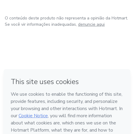
O conteúdo deste produto não representa a opinião da Hotmart.
Se você vir informações inadequadas,
denuncie aqui
em Amsterdam
em Madrid
em Bogotá
Feito com
❤
em Belo Horizonte
na Cidade do México
Conheça a Hotmart
Idioma