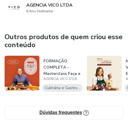
AGENCIA VICO LTDA
6 Ano Hotmarter
Outros produtos de quem criou esse
conteúdo
FORMAÇÃO
M
COMPLETA -
V
Masterclass Faça e
E
AGENCIA VICO LTDA
A
Venda Bolos
Caseiros
Culinária e Gastronomia
Dúvidas frequentes