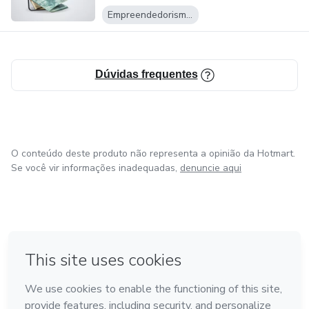
Empreendedorismo Digital
Dúvidas frequentes
O conteúdo deste produto não representa a opinião da Hotmart.
Se você vir informações inadequadas,
denuncie aqui
em Bogotá
em Amsterdam
em Madrid
na Cidade do México
Feito com
❤