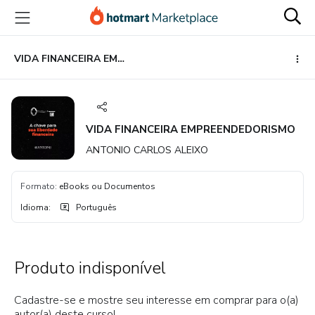
Ir
Ir
Ir
para
para
para
o
o
o
conteúdo
pagamento
rodapé
VIDA FINANCEIRA EMPREENDEDORISMO
principal
VIDA FINANCEIRA EMPREENDEDORISMO
ANTONIO CARLOS ALEIXO
Formato
:
eBooks ou Documentos
Idioma
:
Português
Produto indisponível
Cadastre-se e mostre seu interesse em comprar para o(a)
autor(a) deste curso!