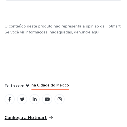
O conteúdo deste produto não representa a opinião da Hotmart.
Se você vir informações inadequadas,
denuncie aqui
em Bogotá
em Amsterdam
em Madrid
na Cidade do México
Feito com
❤
em Belo Horizonte
Conheça a Hotmart