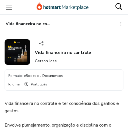
Ir
Ir
Ir
para
para
para
o
o
o
conteúdo
pagamento
rodapé
Vida financeira no controle
principal
Vida financeira no controle
Gerson Jose
Formato
:
eBooks ou Documentos
Idioma
:
Português
Vida financeira no controle é ter consciência dos ganhos e
gastos.
Envolve planejamento, organização e disciplina com o