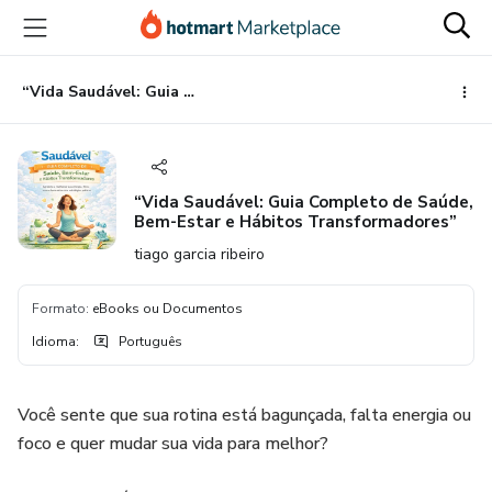
Ir
Ir
Ir
para
para
para
o
o
o
conteúdo
pagamento
rodapé
“Vida Saudável: Guia Completo de Saúde, Bem-Estar e Hábitos Transformadores”
principal
“Vida Saudável: Guia Completo de Saúde,
Bem-Estar e Hábitos Transformadores”
tiago garcia ribeiro
Formato
:
eBooks ou Documentos
Idioma
:
Português
Você sente que sua rotina está bagunçada, falta energia ou
foco e quer mudar sua vida para melhor?