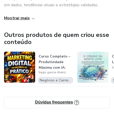
Quem deseja construir hábitos saudáveis de forma
em dados, tendências atuais e estratégias validadas,
consistente e prática
garantindo que você tenha sempre o melhor resultado no
Mostrar mais
menor tempo possível.
📌 Resultado esperado:
🔥 Se você busca transformação rápida, orientação clara e
Outros produtos de quem criou esse
Pequenas mudanças diárias, aplicadas consistentemente,
conteúdos feitos para facilitar sua vida… você está no lugar
conteúdo
podem gerar grandes transformações em semanas.
certo.
Curso Completo –
O
Continue comigo — sua evolução começa agora.
Produtividade
L
Máxima com IA:
t
tiago garcia ribeiro
Transforme Sua...
Negócios e Carreira
Dúvidas frequentes