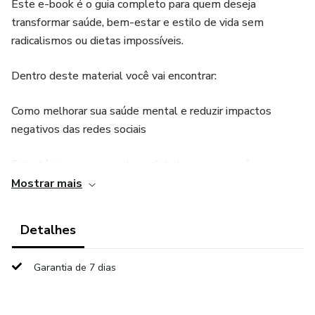
Este e-book é o guia completo para quem deseja
transformar saúde, bem-estar e estilo de vida sem
radicalismos ou dietas impossíveis.
Dentro deste material você vai encontrar:
Como melhorar sua saúde mental e reduzir impactos
negativos das redes sociais
Estratégias para sono de qualidade e recuperação
Mostrar mais
Rotinas matinais e noturnas que aumentam disciplina e
energia
Detalhes
Planos semanais e diários práticos para aplicar
Garantia de 7 dias
imediatamente
Checklists e exercícios para manter consistência