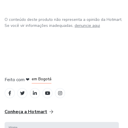
O conteúdo deste produto não representa a opinião da Hotmart.
Se você vir informações inadequadas,
denuncie aqui
em Amsterdam
em Madrid
em Bogotá
Feito com
❤
em Belo Horizonte
na Cidade do México
Conheça a Hotmart
Idioma