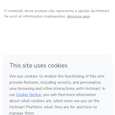
O conteúdo deste produto não representa a opinião da Hotmart.
Se você vir informações inadequadas,
denuncie aqui
em Bogotá
em Amsterdam
em Madrid
na Cidade do México
Feito com
❤
em Belo Horizonte
Conheça a Hotmart
Idioma
Português