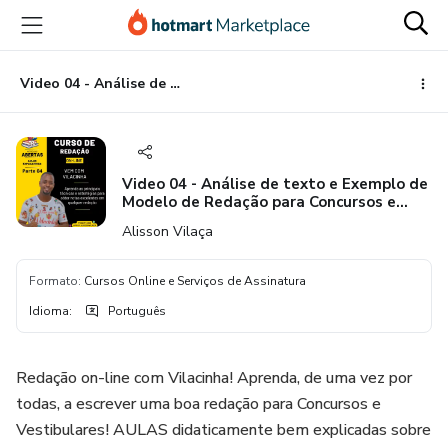
Ir
Ir
Ir
para
para
para
o
o
o
conteúdo
pagamento
rodapé
Video 04 - Análise de texto e Exemplo de Modelo de Redação para Concursos e Vestibulares
principal
Video 04 - Análise de texto e Exemplo de
Modelo de Redação para Concursos e
Vestibulares
Alisson Vilaça
Formato
:
Cursos Online e Serviços de Assinatura
Idioma
:
Português
Redação on-line com Vilacinha! Aprenda, de uma vez por
todas, a escrever uma boa redação para Concursos e
Vestibulares! AULAS didaticamente bem explicadas sobre