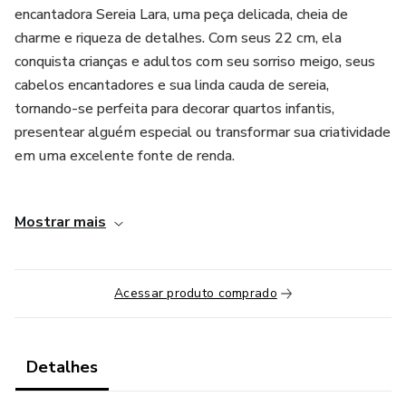
encantadora Sereia Lara, uma peça delicada, cheia de
charme e riqueza de detalhes. Com seus 22 cm, ela
conquista crianças e adultos com seu sorriso meigo, seus
cabelos encantadores e sua linda cauda de sereia,
tornando-se perfeita para decorar quartos infantis,
presentear alguém especial ou transformar sua criatividade
em uma excelente fonte de renda.
O acesso ao curso é vitalício.
Mostrar mais
O que você recebe:
✅ Vídeo aula completa, passo a passo do início ao fim
Acessar produto comprado
✅ Moldes em tamanho real prontos para impressão em
folha A4
Detalhes