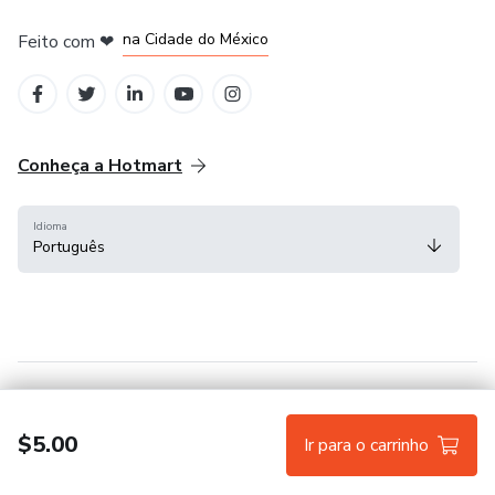
em Bogotá
em Amsterdam
em Madrid
na Cidade do México
Feito com
❤
em Belo Horizonte
Conheça a Hotmart
Idioma
Português
Central de ajuda
Termos
Privacidade
Cookies
$5.00
Ir para o carrinho
Hotmart — 2011-2026 © Todos os direitos reservados.