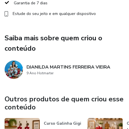
✅ História exclusiva da Sereia Lara e desenho para colorir
Garantia de 7 dias
Estude do seu jeito e em qualquer dispositivo
✅ Tags de agradecimento, preço, presente e muito mais
✅ Certificado de conclusão
Saiba mais sobre quem criou o
Faça sua matrícula agora e descubra a alegria de criar a
conteúdo
encantadora Sereia Lara.
DJANILDA MARTINS FERREIRA VIEIRA
9 Ano Hotmarter
Outros produtos de quem criou esse
conteúdo
Curso Galinha Gigi
C