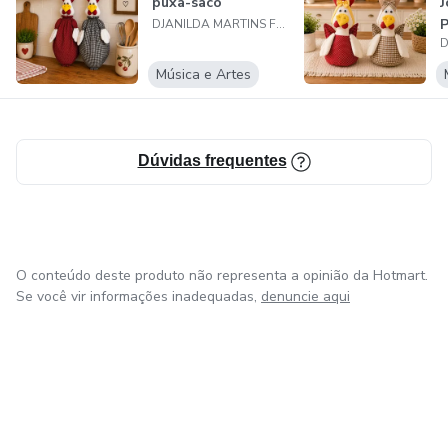
puxa-saco
J
P
DJANILDA MARTINS FERREIRA VIEIRA
Música e Artes
Dúvidas frequentes
O conteúdo deste produto não representa a opinião da Hotmart.
Se você vir informações inadequadas,
denuncie aqui