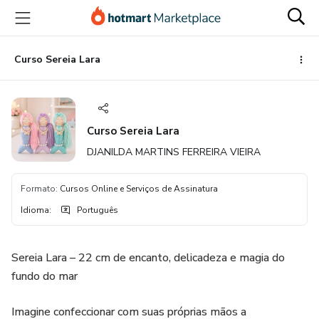
Ir
Ir
Ir
para
para
para
o
o
o
conteúdo
pagamento
rodapé
Curso Sereia Lara
principal
Curso Sereia Lara
DJANILDA MARTINS FERREIRA VIEIRA
Formato
:
Cursos Online e Serviços de Assinatura
Idioma
:
Português
Sereia Lara – 22 cm de encanto, delicadeza e magia do
fundo do mar
Imagine confeccionar com suas próprias mãos a