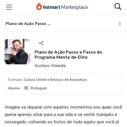
Ir
Ir
Ir
para
para
para
o
o
o
conteúdo
pagamento
rodapé
Plano de Ação Passo a Passo do Programa Mente de Elite
principal
Plano de Ação Passo a Passo do
Programa Mente de Elite
Gustavo Almeida
Formato
:
Cursos Online e Serviços de Assinatura
Idioma
:
Português
Imagine se deparar com aqueles momentos nos quais você
queria apenas olhar para a sua vida e se sentir tranquilo e
sossegado, colhendo os frutos de tudo aquilo que você já