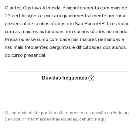
Resumindo a promessa: Não importa de que maneira está
O autor, Gustavo Almeida, é hipnoterapeuta com mais de
cada área da sua vida na qual você se sente estagnado, é
23 certificações e ministra quadrimestralmente um curso
possível desenvolver um plano de ação passo a passo para
presencial de sonhos lúcidos em São Paulo/SP. Já estudou
fazer com que ela decole novamente, de maneira
com as maiores autoridades em sonhos lúcidos no mundo.
personalizada para você.
Preparou esse curso com base nas maiores demandas e
nas mais frequentes perguntas e dificuldades dos alunos
É essa a proposta do programa "Mente de Elite".
do curso presencial.
Dúvidas frequentes
O conteúdo deste produto não representa a opinião da Hotmart.
Se você vir informações inadequadas,
denuncie aqui