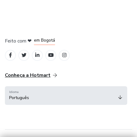
em Amsterdam
em Madrid
em Bogotá
Feito com
❤
em Belo Horizonte
na Cidade do México
Conheça a Hotmart
Idioma
Português