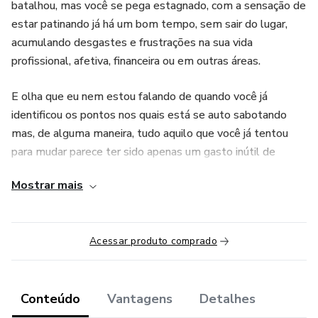
batalhou, mas você se pega estagnado, com a sensação de
estar patinando já há um bom tempo, sem sair do lugar,
acumulando desgastes e frustrações na sua vida
profissional, afetiva, financeira ou em outras áreas.
E olha que eu nem estou falando de quando você já
identificou os pontos nos quais está se auto sabotando
mas, de alguma maneira, tudo aquilo que você já tentou
para mudar parece ter sido apenas um gasto inútil de
tempo, energia e dinheiro, com algum entusiasmo
Mostrar mais
repentino que durou pouco, e você se pegou novamente na
mesma situação, sem sair do lugar.
Acessar produto comprado
Isso é o que eu chamo de "Síndrome do Hamster na
Gaiola". Você se compara com outras pessoas que você
conhece - algumas delas que não possuem metade do seu
preparo, do seu conhecimento ou da sua força de vontade,
Conteúdo
Vantagens
Detalhes
mas elas sempre parecem conhecer um caminho que você