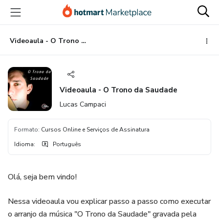
Ir
Ir
Ir
para
para
para
o
o
o
conteúdo
pagamento
rodapé
Videoaula - O Trono da Saudade
principal
Videoaula - O Trono da Saudade
Lucas Campaci
Formato
:
Cursos Online e Serviços de Assinatura
Idioma
:
Português
Olá, seja bem vindo!
Nessa videoaula vou explicar passo a passo como executar
o arranjo da música "O Trono da Saudade" gravada pela