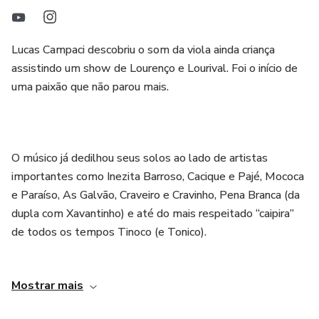
Lucas Campaci descobriu o som da viola ainda criança
assistindo um show de Lourenço e Lourival. Foi o início de
uma paixão que não parou mais.
O músico já dedilhou seus solos ao lado de artistas
importantes como Inezita Barroso, Cacique e Pajé, Mococa
e Paraíso, As Galvão, Craveiro e Cravinho, Pena Branca (da
dupla com Xavantinho) e até do mais respeitado “caipira”
de todos os tempos Tinoco (e Tonico).
Mostrar mais
Foi ao lado do violeiro Mazinho Quevedo (EPTV Globo)