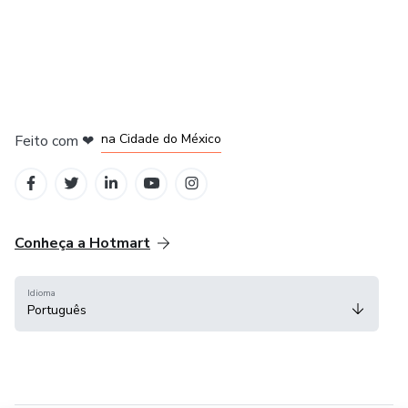
em Bogotá
em Amsterdam
em Madrid
na Cidade do México
Feito com
❤
em Belo Horizonte
Conheça a Hotmart
Idioma
Português