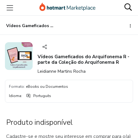
Ir
Ir
Ir
para
para
para
o
o
o
conteúdo
pagamento
rodapé
Vídeos Gameficados do Arquifonema R - parte da Coleção do Arquifonema R
principal
Vídeos Gameficados do Arquifonema R -
parte da Coleção do Arquifonema R
Leidianne Martins Rocha
Formato
:
eBooks ou Documentos
Idioma
:
Português
Produto indisponível
Cadastre-se e mostre seu interesse em comprar para o(a)