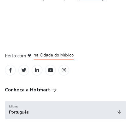
em Bogotá
em Amsterdam
em Madrid
na Cidade do México
Feito com
❤
em Belo Horizonte
Conheça a Hotmart
Idioma
Português