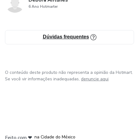
Debora Antunes
6 Ano Hotmarter
Dúvidas frequentes
O conteúdo deste produto não representa a opinião da Hotmart.
Se você vir informações inadequadas,
denuncie aqui
em Bogotá
em Amsterdam
em Madrid
na Cidade do México
Feito com
❤