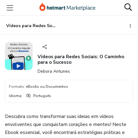
Ir
Ir
Ir
para
para
para
o
o
o
conteúdo
pagamento
rodapé
Vídeos para Redes Sociais: O Caminho para o Sucesso
principal
Vídeos para Redes Sociais: O Caminho
para o Sucesso
Debora Antunes
Formato
:
eBooks ou Documentos
Idioma
:
Português
Descubra como transformar suas ideias em vídeos
envolventes que conquistam corações e mentes! Neste
Ebook essencial, você encontrará estratégias práticas e