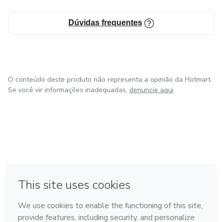
Dúvidas frequentes
O conteúdo deste produto não representa a opinião da Hotmart.
Se você vir informações inadequadas,
denuncie aqui
em Bogotá
Feito com
❤
em Belo Horizonte
na Cidade do México
em Amsterdam
em Madrid