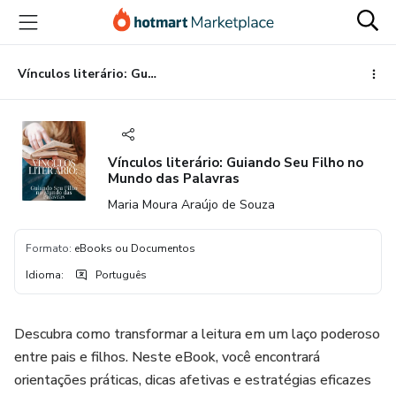
Ir
Ir
Ir
para
para
para
o
o
o
conteúdo
pagamento
rodapé
Vínculos literário: Guiando Seu Filho no Mundo das Palavras
principal
Vínculos literário: Guiando Seu Filho no
Mundo das Palavras
Maria Moura Araújo de Souza
Formato
:
eBooks ou Documentos
Idioma
:
Português
Descubra como transformar a leitura em um laço poderoso
entre pais e filhos. Neste eBook, você encontrará
orientações práticas, dicas afetivas e estratégias eficazes