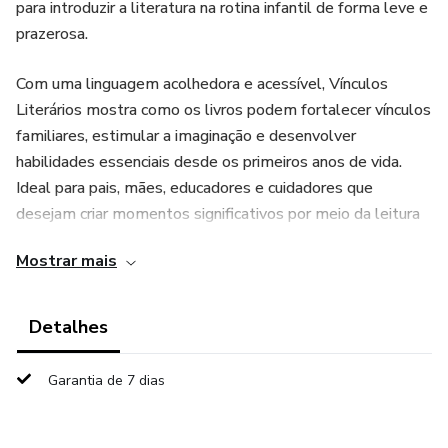
para introduzir a literatura na rotina infantil de forma leve e
prazerosa.
Com uma linguagem acolhedora e acessível, Vínculos
Literários mostra como os livros podem fortalecer vínculos
familiares, estimular a imaginação e desenvolver
habilidades essenciais desde os primeiros anos de vida.
Ideal para pais, mães, educadores e cuidadores que
desejam criar momentos significativos por meio da leitura
compartilhada.
Mostrar mais
Prepare-se para embarcar em uma jornada de descobertas,
emoções e crescimento — tudo isso através das páginas
Detalhes
de um bom livro.
Garantia de 7 dias