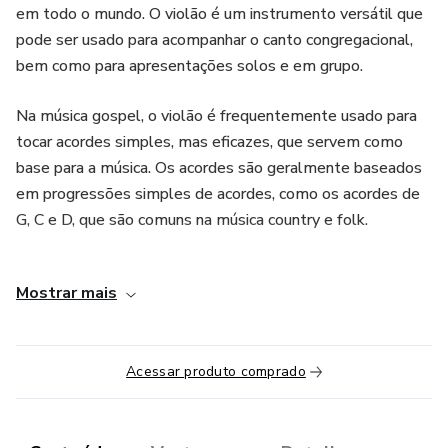
em todo o mundo. O violão é um instrumento versátil que
pode ser usado para acompanhar o canto congregacional,
bem como para apresentações solos e em grupo.
Na música gospel, o violão é frequentemente usado para
tocar acordes simples, mas eficazes, que servem como
base para a música. Os acordes são geralmente baseados
em progressões simples de acordes, como os acordes de
G, C e D, que são comuns na música country e folk.
No entanto, muitos guitarristas e violonistas gospel usam
Mostrar mais
técnicas mais avançadas para dar um toque único às suas
performances. Algumas dessas técnicas incluem o uso de
dedilhados, palhetadas, arpejos e slides, que adicionam
Acessar produto comprado
profundidade e textura à música.
Além disso, o violão gospel também é frequentemente