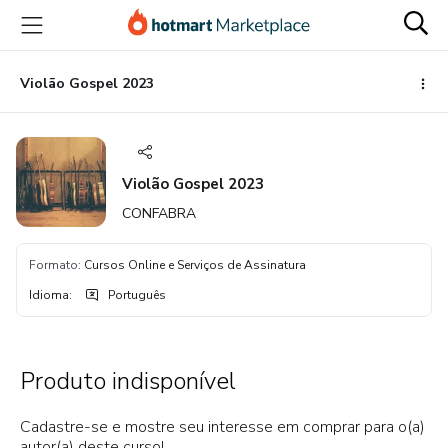
Ir
Ir
Ir
para
para
para
o
o
o
conteúdo
pagamento
rodapé
Violão Gospel 2023
principal
Violão Gospel 2023
CONFABRA
Formato
:
Cursos Online e Serviços de Assinatura
Idioma
:
Português
Produto indisponível
Cadastre-se e mostre seu interesse em comprar para o(a)
autor(a) deste curso!