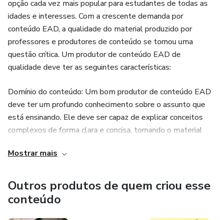
opção cada vez mais popular para estudantes de todas as
idades e interesses. Com a crescente demanda por
conteúdo EAD, a qualidade do material produzido por
professores e produtores de conteúdo se tornou uma
questão crítica. Um produtor de conteúdo EAD de
qualidade deve ter as seguintes características:
Domínio do conteúdo: Um bom produtor de conteúdo EAD
deve ter um profundo conhecimento sobre o assunto que
está ensinando. Ele deve ser capaz de explicar conceitos
complexos de forma clara e concisa, tornando o material
fácil de entender para os alunos.
Mostrar mais
Habilidade em design instrucional: Um produtor de
conteúdo EAD deve ser capaz de projetar um curso que
Outros produtos de quem criou esse
atenda às necessidades dos alunos, com objetivos de
conteúdo
aprendizagem claros e estratégias eficazes para alcançá-
los. Isso inclui a criação de materiais de ensino, exercícios e