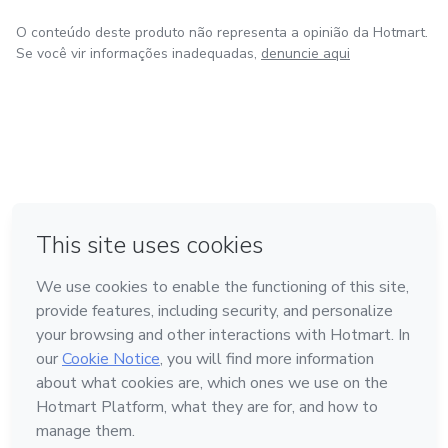
O conteúdo deste produto não representa a opinião da Hotmart.
Se você vir informações inadequadas,
denuncie aqui
em Bogotá
em Amsterdam
em Madrid
na Cidade do México
Feito com
❤
em Belo Horizonte
Conheça a Hotmart
Idioma
Português