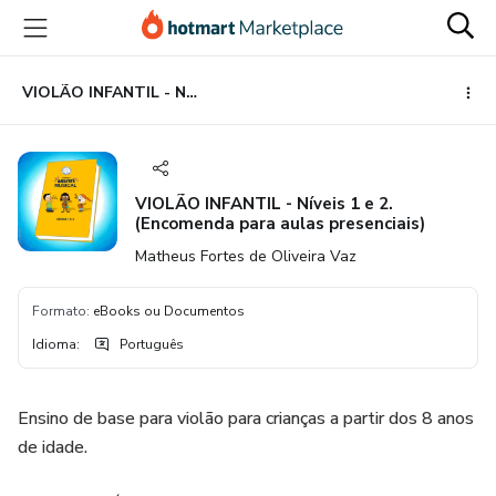
Ir
Ir
Ir
para
para
para
o
o
o
conteúdo
pagamento
rodapé
VIOLÃO INFANTIL - Níveis 1 e 2. (Encomenda para aulas presenciais)
principal
VIOLÃO INFANTIL - Níveis 1 e 2.
(Encomenda para aulas presenciais)
Matheus Fortes de Oliveira Vaz
Formato
:
eBooks ou Documentos
Idioma
:
Português
Ensino de base para violão para crianças a partir dos 8 anos
de idade.