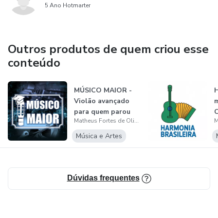
5 Ano Hotmarter
Outros produtos de quem criou esse
conteúdo
MÚSICO MAIOR -
H
Violão avançado
m
para quem parou
C
Matheus Fortes de Oliveira Vaz
no básico.
S
!
Música e Artes
Dúvidas frequentes