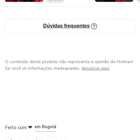
Dúvidas frequentes
O conteúdo deste produto não representa a opinião da Hotmart.
Se você vir informações inadequadas,
denuncie aqui
em Amsterdam
em Madrid
em Bogotá
Feito com
❤
em Belo Horizonte
na Cidade do México