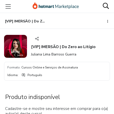
Ir
Ir
Ir
para
para
para
o
o
o
conteúdo
pagamento
rodapé
[VIP] IMERSÃO | Do Zero ao Litígio
principal
[VIP] IMERSÃO | Do Zero ao Litígio
Juliana Lima Barroso Guerra
Formato
:
Cursos Online e Serviços de Assinatura
Idioma
:
Português
Produto indisponível
Cadastre-se e mostre seu interesse em comprar para o(a)
autor(a) deste curso!