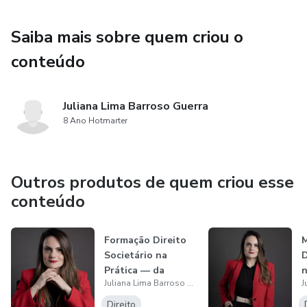
Saiba mais sobre quem criou o
conteúdo
Juliana Lima Barroso Guerra
8 Ano Hotmarter
Outros produtos de quem criou esse
conteúdo
Formação Direito
M
Societário na
D
Prática — da
n
Juliana Lima Barroso Guerra
Constituição ao...
Direito