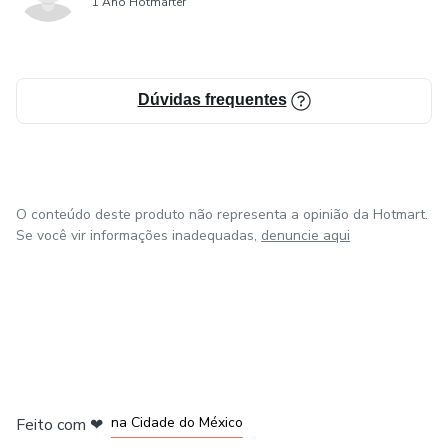
1 Ano Hotmarter
Dúvidas frequentes
O conteúdo deste produto não representa a opinião da Hotmart.
Se você vir informações inadequadas,
denuncie aqui
em Bogotá
em Amsterdam
em Madrid
na Cidade do México
Feito com
❤
em Belo Horizonte