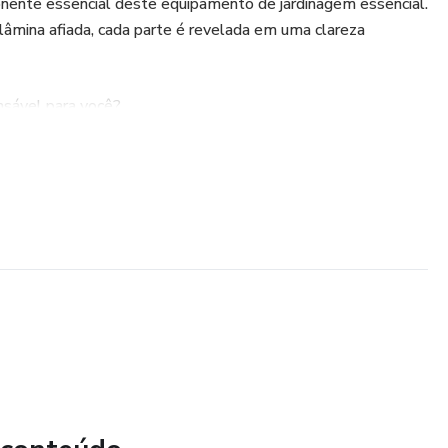
nente essencial deste equipamento de jardinagem essencial.
âmina afiada, cada parte é revelada em uma clareza
nsável para você?
enda sobre cada peça e como elas se encaixam
máquina de corte de precisão.
ra como cuidar da sua roçadeira FS 161 como um
 vida útil e garantindo um desempenho consistente.
ificada: Identifique problemas e soluções rapidamente com
truções passo a passo.
isagismo, um profissional de jardinagem ou um técnico de
 ferramenta valiosa que irá aprimorar sua compreensão da
ncia de uso. Adquira agora e mergulhe no mundo intricado