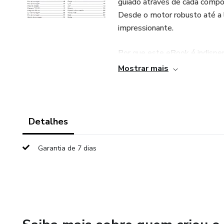
guiado através de cada compo
Desde o motor robusto até a l
impressionante.
Por que este eBook é indispe
Mostrar mais
Conhecimento Detalhado: Apr
perfeitamente para criar uma 
Manutenção Eficiente: Descub
Detalhes
profissional, prolongando sua
Garantia de 7 dias
Resolução de Problemas Simpl
vistas explodidas claras e ins
Seja você um entusiasta do pa
manutenção, este eBook é uma
FS 161 e otimizar sua experiê