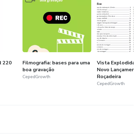
R 220
Filmografia: bases para uma
Vista Explodida d
boa gravação
Novo Lançament
Roçadeira
CepedGrowth
CepedGrowth