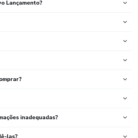
ovo Lançamento?
comprar?
rmações inadequadas?
ê-las?