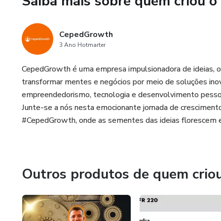
Saiba mais sobre quem criou o
desta poderosa roçadeira!
CepedGrowth
3 Ano Hotmarter
CepedGrowth é uma empresa impulsionadora de ideias, o
transformar mentes e negócios por meio de soluções inov
empreendedorismo, tecnologia e desenvolvimento pessoa
Junte-se a nós nesta emocionante jornada de cresciment
#CepedGrowth, onde as sementes das ideias florescem 
Outros produtos de quem crio