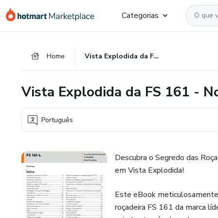
Ir
Ir
Ir
Categorias
para
para
para
o
o
o
conteúdo
pagamento
rodapé
Home
Vista Explodida da FS 161 - Novo Lançamento
principal
Vista Explodida da FS 161 - 
Português
Descubra o Segredo das Roça
em Vista Explodida!
Este eBook meticulosamente 
roçadeira FS 161 da marca líd