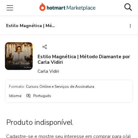
Ir
Ir
Ir
para
para
para
o
o
o
conteúdo
pagamento
rodapé
Estilo Magnética | Método Diamante por Carla Vidiri
principal
Estilo Magnética | Método Diamante por
Carla Vidiri
Carla Vidiri
Formato
:
Cursos Online e Serviços de Assinatura
Idioma
:
Português
Produto indisponível
Cadastre-se e mostre seu interesse em comprar para o(a)