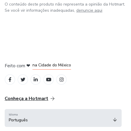
O conteúdo deste produto não representa a opinião da Hotmart.
Se você vir informações inadequadas,
denuncie aqui
em Bogotá
em Amsterdam
em Madrid
na Cidade do México
Feito com
❤
em Belo Horizonte
Conheça a Hotmart
Idioma
Português