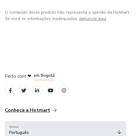
O conteúdo deste produto não representa a opinião da Hotmart.
Se você vir informações inadequadas,
denuncie aqui
em Amsterdam
em Madrid
em Bogotá
Feito com
❤
em Belo Horizonte
na Cidade do México
Conheça a Hotmart
Idioma
Português