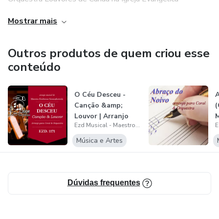
Assembleia de Deus em Curitiba PR de 2009 a 2023.
Mostrar mais
Atualmente é regente da Orquestra Mensagem da Cruz,
Igreja Evangélica Assembleia de Deus do bairro Hauer em
Outros produtos de quem criou esse
Curitiba - PR, na qual congrega desde 2024..
conteúdo
Currículo Lattes:
O Céu Desceu -
A
http://lattes.cnpq.br/2601119192322078
Canção &amp;
(
Louvor | Arranjo
M
Ezd Musical - Maestro Ezidemar Siemiątkowski
para Coral &amp...
p
Música e Artes
Dúvidas frequentes