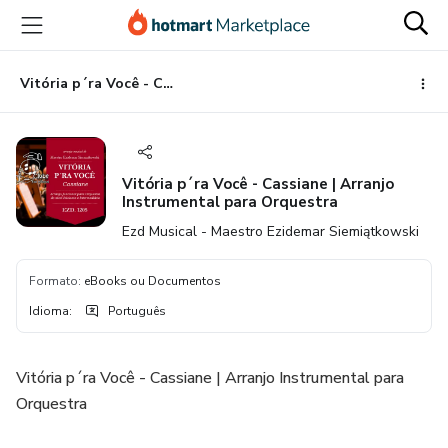
Ir
Ir
Ir
para
para
para
o
o
o
conteúdo
pagamento
rodapé
Vitória p´ra Você - Cassiane | Arranjo Instrumental para Orquestra
principal
Vitória p´ra Você - Cassiane | Arranjo
Instrumental para Orquestra
Ezd Musical - Maestro Ezidemar Siemiątkowski
Formato
:
eBooks ou Documentos
Idioma
:
Português
Vitória p´ra Você - Cassiane | Arranjo Instrumental para
Orquestra