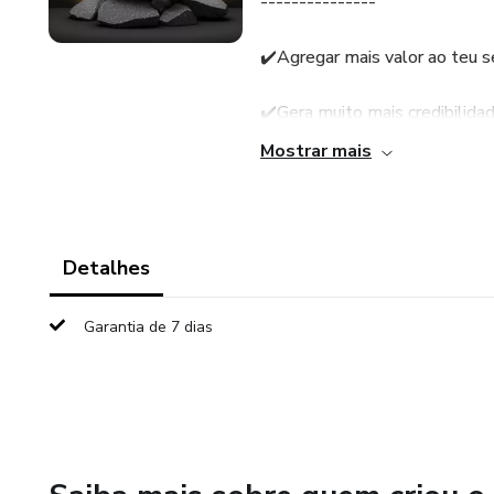
---------------
✔️Agregar mais valor ao teu s
✔️Gera muito mais credibilida
Mostrar mais
✔️Aumenta seu posicionamen
✔️É a sua identidade visual
Detalhes
PRINCIPAIS BENEFÍCIOS
Garantia de 7 dias
---------------------------
✔️Muito mais BARATO que um
✔️Sem custo com hospedagem 