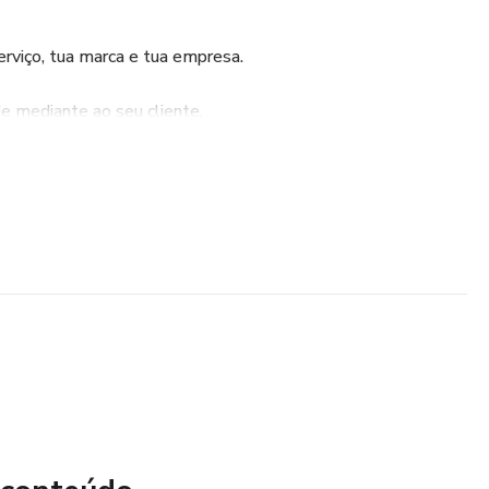
erviço, tua marca e tua empresa.
de mediante ao seu cliente.
to no mercado
 site.
ou registro de domínio.