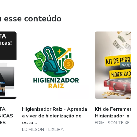
inhas redes sociais
u esse conteúdo
lor, quando e si você precisar fazer mudanças ou
TA
Higienizador Raiz - Aprenda
Kit de Ferramenta
NICAS
a viver de higienização de
Higienizador Inici
ES
esto...
EDIMILSON TEIXEIRA
EDIMILSON TEIXEIRA