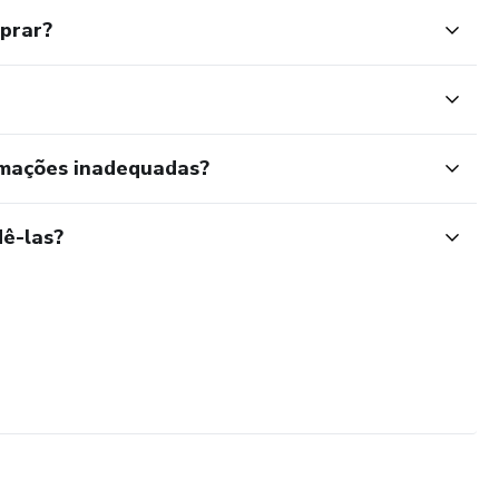
mprar?
rmações inadequadas?
ê-las?