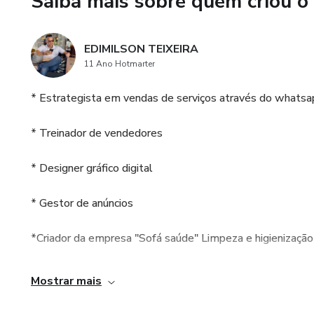
Saiba mais sobre quem criou o
✔️Sem recorrência mensal ou a
✔️Tem os mesmos benefícios 
EDIMILSON TEIXEIRA
11 Ano Hotmarter
✔️Pode ser usada no Google pr
* Estrategista em vendas de serviços através do whatsa
✔️Pode ser usado no META Ad
* Treinador de vendedores
✔️Você tem uma empresa por tr
de atualização.
* Designer gráfico digital
OBSERVAÇÕES IMPORTAN
* Gestor de anúncios
------------------------------
*Criador da empresa "Sofá saúde" Limpeza e higienizaçã
📌Não são paginas editáveis, 
*Criador da empresa "G4S Solutions" Agencia de publicid
Mostrar mais
📌Toda atualização que precis
Quero trazer todo esse meu conhecimento para agregar ma