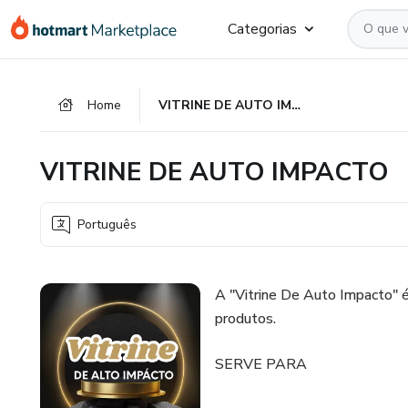
Ir
Ir
Ir
Categorias
para
para
para
o
o
o
conteúdo
pagamento
rodapé
Home
VITRINE DE AUTO IMPACTO
principal
VITRINE DE AUTO IMPACTO
Português
A "Vitrine De Auto Impacto" é
produtos.
SERVE PARA