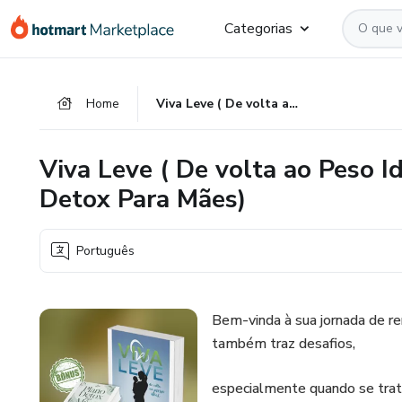
Ir
Ir
Ir
Categorias
para
para
para
o
o
o
conteúdo
pagamento
rodapé
Home
Viva Leve ( De volta ao Peso Ideal ) + Bônus ( Ebook Plano Detox Para Mães)
principal
Viva Leve ( De volta ao Peso I
Detox Para Mães)
Português
Bem-vinda à sua jornada de r
também traz desafios,
especialmente quando se trata