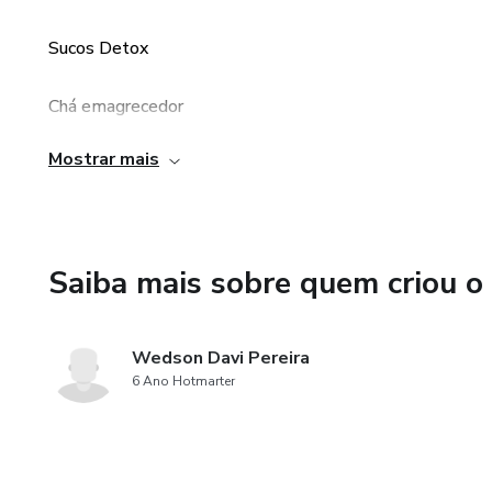
Sucos Detox
Chá emagrecedor
Mostrar mais
Tudo que precisa saber para emagrecer após a gestação.
Saiba mais sobre quem criou o
Wedson Davi Pereira
6 Ano Hotmarter