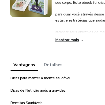
seu corpo. Este ebook foi cria
para guiar você através desse
estar, e estratégias que ajuda
alcançar seus objetivos de ma
e não há pressa em se adapta
Mostrar mais
novo. Respeitar o seu tempo,
são as chaves para o sucesso.
Vantagens
Detalhes
E para potencializar seus Re
Mães).
Dicas para manter a mente saudável
Dicas de Nutrição após a gravidez
Receitas Saudáveis