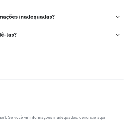
rmações inadequadas?
ê-las?
art. Se você vir informações inadequadas,
denuncie aqui