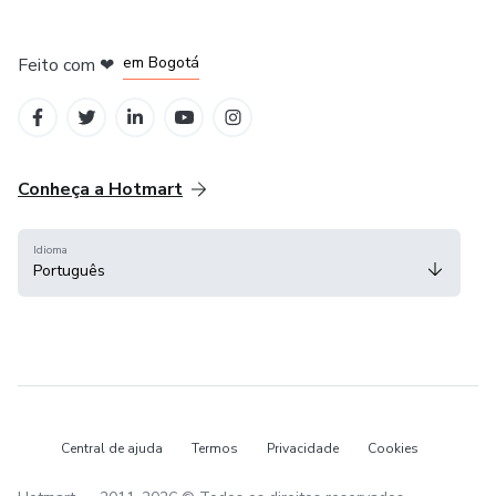
em Amsterdam
em Madrid
em Bogotá
Feito com
❤
em Belo Horizonte
na Cidade do México
Conheça a Hotmart
Idioma
Português
Central de ajuda
Termos
Privacidade
Cookies