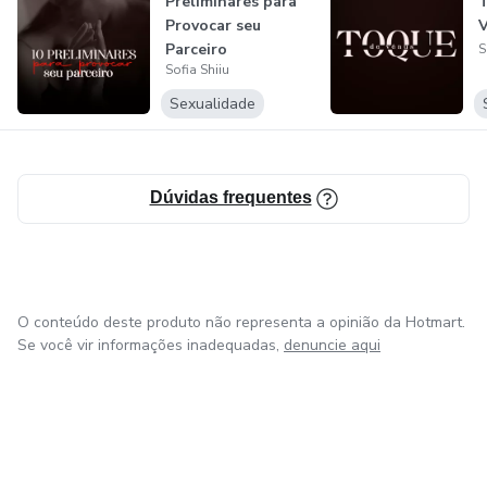
Preliminares para
T
Provocar seu
V
Parceiro
S
Sofia Shiiu
Sexualidade
Dúvidas frequentes
O conteúdo deste produto não representa a opinião da Hotmart.
Se você vir informações inadequadas,
denuncie aqui