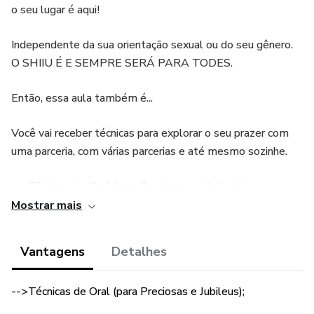
o seu lugar é aqui!
Independente da sua orientação sexual ou do seu gênero.
O SHIIU É E SEMPRE SERÁ PARA TODES.
Então, essa aula também é...
Você vai receber técnicas para explorar o seu prazer com
uma parceria, com várias parcerias e até mesmo sozinhe.
-->Técnicas de Oral (para Preciosas e Jubileus);
Mostrar mais
-->Massagens Eróticas (para Preciosas e Jubileus);
Vantagens
Detalhes
-->Movimentos que deixam o sexo mais gostoso (para
quem tem Preciosa e para quem tem Jubileu).
-->Técnicas de Oral (para Preciosas e Jubileus);