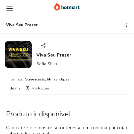
Ir
Ir
Ir
para
para
para
o
o
o
conteúdo
pagamento
rodapé
Viva Seu Prazer
principal
Viva Seu Prazer
Sofia Shiiu
Formato
:
Screencasts, filmes, clipes
Idioma
:
Português
Produto indisponível
Cadastre-se e mostre seu interesse em comprar para o(a)
autor(a) deste curso!