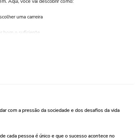
em. Aqui, você vai descobrir como:
colher uma carreira
r bom o suficiente
saudáveis e verdadeiros
as e ao mundo das drogas
bedoria, gratidão, eficácia e eficiência
 precisa quando o mundo parece correr rápido demais. Ele vai
uma corrida — é uma jornada, e cada um tem seu tempo para
dar com a pressão da sociedade e dos desafios da vida
r sua mentalidade, fortalecer sua fé e se tornar o
tória.
de cada pessoa é único e que o sucesso acontece no