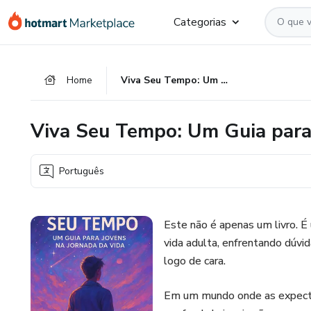
Ir
Ir
Ir
Categorias
para
para
para
o
o
o
conteúdo
pagamento
rodapé
Home
Viva Seu Tempo: Um Guia para Jovens na Jornada da Vida
principal
Viva Seu Tempo: Um Guia para
Português
Este não é apenas um livro. É 
vida adulta, enfrentando dúvid
logo de cara.
Em um mundo onde as expect