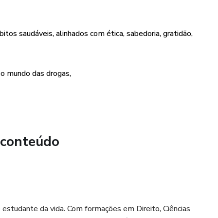
seu momento. O mundo espera o seu brilho!
tos saudáveis, alinhados com ética, sabedoria, gratidão,
 o mundo das drogas,
 conteúdo
 estudante da vida. Com formações em Direito, Ciências