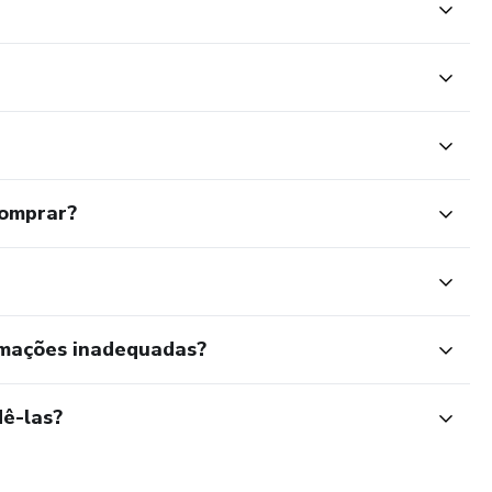
comprar?
rmações inadequadas?
ê-las?