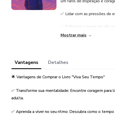
um farol de inspiração e corag
✅ Lidar com as pressões de es
✅ Enfrentar o medo de não se
Mostrar mais
✅ Construir relacionamentos 
✅ Dizer não às más influênci
Vantagens
Detalhes
✅ Alinhar sua vida com ética, sa
🌟 Vantagens de Comprar o Livro "Viva Seu Tempo"
Este livro é o abraço que você
te mostrar que a vida não é 
✅ Transforme sua mentalidade: Encontre coragem para li
florescer.
adulta.
💡 Prepare-se para transforma
protagonista da sua própria his
✅ Aprenda a viver no seu ritmo: Descubra como o tempo 