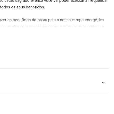
do cacau sagrado etérico você vai poder acessar a frequência
todos os seus benefícios.
zer os benefícios do cacau para o nosso campo energético
ísico, auxiliar com nossas emoções e integrar auto cuidado e
nsciência através dessa experiência mágica!
do cacau
speridade