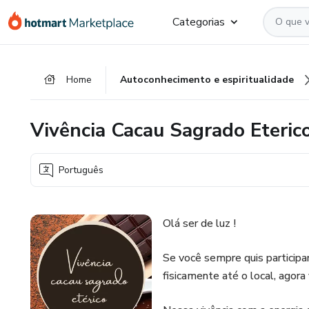
Ir
Ir
Ir
Categorias
para
para
para
o
o
o
conteúdo
pagamento
rodapé
Home
Autoconhecimento e espiritualidade
principal
Vivência Cacau Sagrado Eteric
Português
Olá ser de luz !
Se você sempre quis participar 
fisicamente até o local, agora