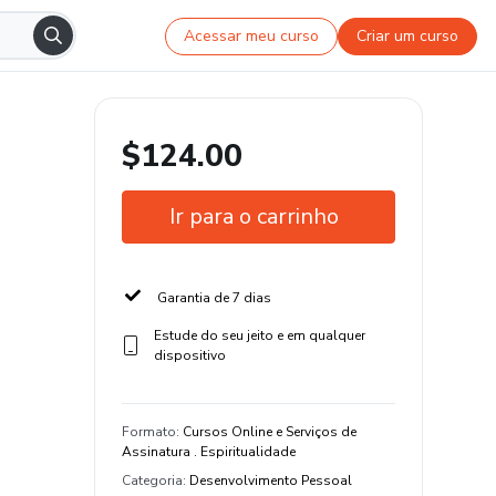
Acessar meu curso
Criar um curso
$124.00
Ir para o carrinho
Garantia de 7 dias
Estude do seu jeito e em qualquer
dispositivo
Formato
:
Cursos Online e Serviços de
Assinatura . Espiritualidade
Categoria
:
Desenvolvimento Pessoal