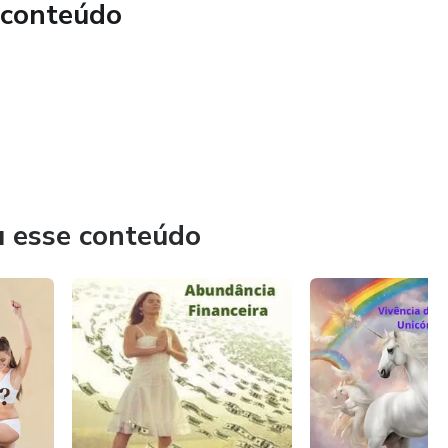
 conteúdo
 asssitir no momento que for melhor.
u esse conteúdo