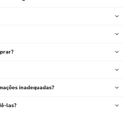
mprar?
rmações inadequadas?
ê-las?