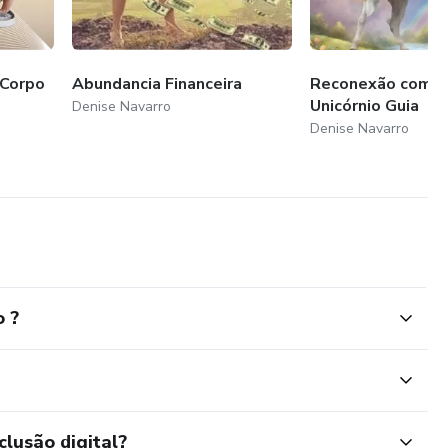
Corpo
Abundancia Financeira
Reconexão com s
Unicórnio Guia
Denise Navarro
Denise Navarro
o ?
clusão digital?