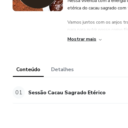
Nessa vivência com a energia 
etérica do cacau sagrado com 
Vamos juntos com os anjos tra
para para nutrir nosso corpo f
equilíbrio das polaridades.
Mostrar mais
Teremos muita expansão de co
- Conexão com a Mãe Terra
Conteúdo
Detalhes
- Acesso a frequência etérica 
01
Sessão Cacau Sagrado Etérico
- Acesso a frequência da Pro
- Liberação de Perdão
- Cura da criança interior