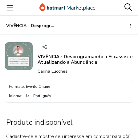
Ir
Ir
Ir
para
para
para
o
o
o
conteúdo
pagamento
rodapé
VIVÊNCIA - Desprogramando a Escassez e Atualizando a Abundância
principal
VIVÊNCIA - Desprogramando a Escassez e
Atualizando a Abundância
Carina Lucchesi
Formato
:
Evento Online
Idioma
:
Português
Produto indisponível
Cadastre-se e mostre seu interesse em comprar para o(a)