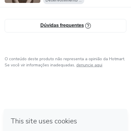
Desenvolvimento Pessoal
Dúvidas frequentes
O conteúdo deste produto não representa a opinião da Hotmart.
Se você vir informações inadequadas,
denuncie aqui
em Bogotá
Feito com
❤
em Belo Horizonte
na Cidade do México
em Amsterdam
em Madrid