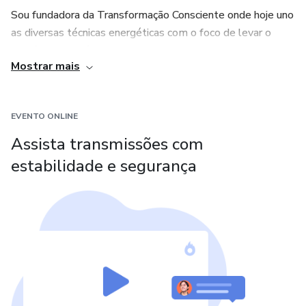
Sou fundadora da Transformação Consciente onde hoje uno
as diversas técnicas energéticas com o foco de levar o
equilíbrio energético, o despertar de novas possibilidades
Mostrar mais
na vida das pessoas trazendo mais presença, consciência,
empoderamento, autoconhecimento e abundância para
elas.
EVENTO ONLINE
Assista transmissões com
estabilidade e segurança