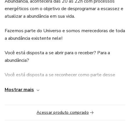
Abundância, acontecerá das 20 às 22h com processos
energéticos com o objetivo de desprogramar a escassez e
atualizar a abundância em sua vida.
Fazemos parte do Universo e somos merecedoras de toda
a abundância existente nele!
Você está disposta a se abrir para o receber? Para a
abundância?
Você está disposta a se reconhecer como parte desse
Universo?
Mostrar mais
Você está disposta a atualizar o seu merecimento?
Vamos desprogramar qualquer contrato energético que
Acessar produto comprado
você tenha com a escassez?