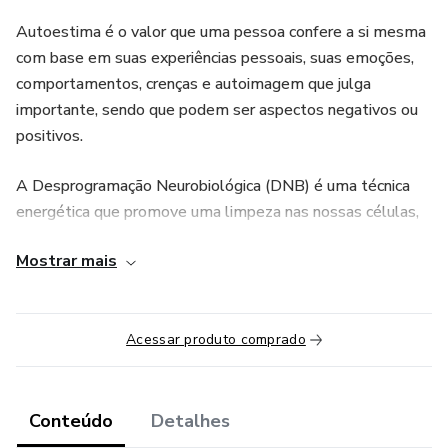
Autoestima é o valor que uma pessoa confere a si mesma
com base em suas experiências pessoais, suas emoções,
comportamentos, crenças e autoimagem que julga
importante, sendo que podem ser aspectos negativos ou
positivos.
A Desprogramação Neurobiológica (DNB) é uma técnica
energética que promove uma limpeza nas nossas células,
eliminando bloqueios, traumas, padrões repetitivos e
Mostrar mais
crenças limitantes que estavam impressos no nosso corpo.
A vivência é uma experiência através da energia da DNB .
Não é um Curso e você não recebe Certificado. Neste caso
Acessar produto comprado
em específico esta energia irá te auxiliar para que seu corpo
possa ir liberando as emoções guardadas e assim começar
a para abrir espaço para liberação das células de gordura .
Conteúdo
Detalhes