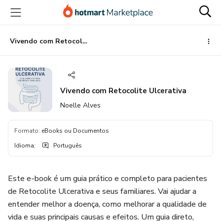
Ir
Ir
Ir
para
para
para
o
o
o
conteúdo
pagamento
rodapé
Vivendo com Retocolite Ulcerativa
principal
Vivendo com Retocolite Ulcerativa
Noelle Alves
Formato
:
eBooks ou Documentos
Idioma
:
Português
Este e-book é um guia prático e completo para pacientes
de Retocolite Ulcerativa e seus familiares. Vai ajudar a
entender melhor a doença, como melhorar a qualidade de
vida e suas principais causas e efeitos. Um guia direto,