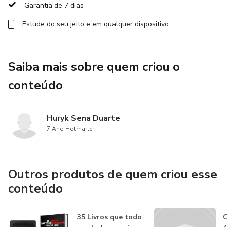
Garantia de 7 dias
novos atendimentos.
Estude do seu jeito e em qualquer dispositivo
💡 E o mais importante: como construir um negócio que te
dê liberdade e estabilidade financeira.
Saiba mais sobre quem criou o
Esse curso é pra você que ama o que faz, mas quer
conteúdo
começar a viver bem disso.
Chegou a hora de parar de sobreviver da beleza e começar
Huryk Sena Duarte
a viver da beleza.
7 Ano Hotmarter
Outros produtos de quem criou esse
conteúdo
35 Livros que todo