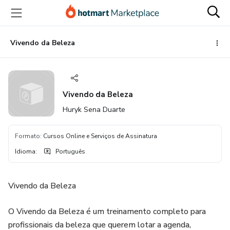
Ir
Ir
Ir
para
para
para
o
o
o
conteúdo
pagamento
rodapé
Vivendo da Beleza
principal
Vivendo da Beleza
Huryk Sena Duarte
Formato
:
Cursos Online e Serviços de Assinatura
Idioma
:
Português
Vivendo da Beleza
O Vivendo da Beleza é um treinamento completo para
profissionais da beleza que querem lotar a agenda,