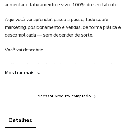
aumentar o faturamento e viver 100% do seu talento.
Aqui você vai aprender, passo a passo, tudo sobre
marketing, posicionamento e vendas, de forma prática e
descomplicada — sem depender de sorte.
Você vai descobrir:
💄 Como atrair clientes todos os dias usando as redes
sociais.
Mostrar mais
💬 Como se comunicar de forma que desperte desejo e
gere agendamento.
Acessar produto comprado
💰 Estratégias simples de vendas para aumentar o ticket
médio.
Detalhes
📱 Como transformar seu Instagram em uma máquina de