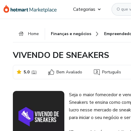
Ir
Ir
Ir
Categorias
para
para
para
o
o
o
conteúdo
pagamento
rodapé
Home
Finanças e negócios
Empreendedo
principal
VIVENDO DE SNEAKERS
5.0
(
1
)
Bem Avaliado
Português
Seja o maior fornecedor e ven
Sneakers te ensina como com
lucro nesse mercado de sneak
para iniciar o seu negócio e ser