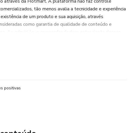
do através da Hotmart. A plataforma não faz controle
comercializados, tão menos avalia a tecnicidade e experiência
xistência de um produto e sua aquisição, através
nsideradas como garantia de qualidade de conteúdo e
se. Ao adquiri-lo, o comprador declara estar ciente dessas
íticas da Hotmart podem ser acessados aqui, antes mesmo
s positivas