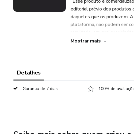
“Esse produto é comercializa
editorial prévio dos produtos 
daqueles que os produzem. A e
plataforma, não podem ser co
resultado, em qualquer hipóte
informações. Os termos e pol
Mostrar mais
da conclusão da compra."
Detalhes
Garantia de 7 dias
100% de avaliaçõe