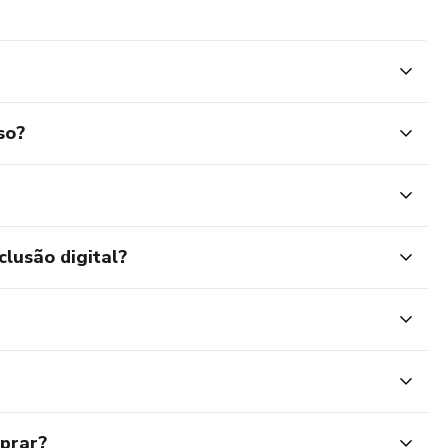
so?
clusão digital?
mprar?