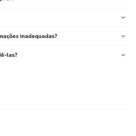
rmações inadequadas?
ê-las?