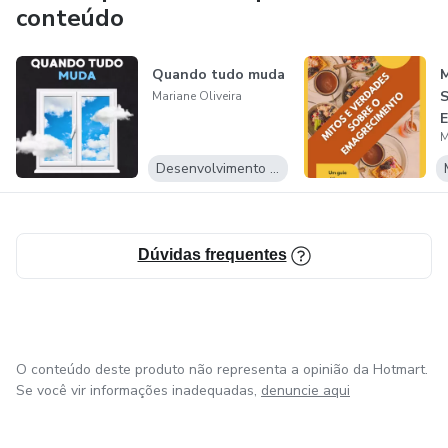
conteúdo
Meus livros e e-books são exatamente sobre isso. Você
está com algum problema? Resolva e parta para o
Quando tudo muda
M
próximo desafio.
S
Mariane Oliveira
Não reclame ou estagne diante dos dilemas, pois a
M
tendência é sempre piorar.
Desenvolvimento Pessoal
Levante e veja oportunidades, mude seus pensamentos e
tenha um novo olhar para a vida.
Dúvidas frequentes
O conteúdo deste produto não representa a opinião da Hotmart.
Se você vir informações inadequadas,
denuncie aqui