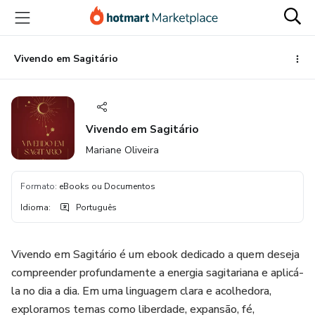
Ir
Ir
Ir
para
para
para
o
o
o
conteúdo
pagamento
rodapé
Vivendo em Sagitário
principal
Vivendo em Sagitário
Mariane Oliveira
Formato
:
eBooks ou Documentos
Idioma
:
Português
Vivendo em Sagitário é um ebook dedicado a quem deseja
compreender profundamente a energia sagitariana e aplicá-
la no dia a dia. Em uma linguagem clara e acolhedora,
exploramos temas como liberdade, expansão, fé,