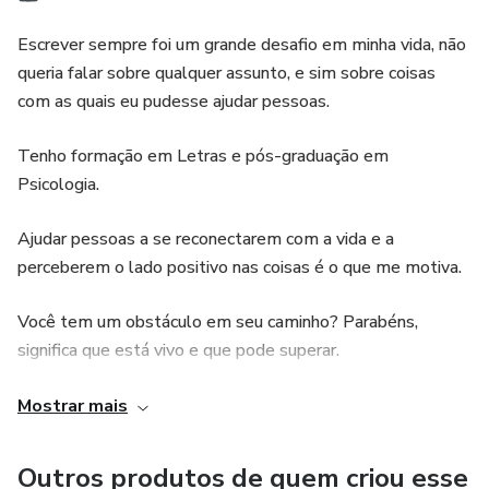
Escrever sempre foi um grande desafio em minha vida, não
queria falar sobre qualquer assunto, e sim sobre coisas
com as quais eu pudesse ajudar pessoas.
Tenho formação em Letras e pós-graduação em
Psicologia.
Ajudar pessoas a se reconectarem com a vida e a
perceberem o lado positivo nas coisas é o que me motiva.
Você tem um obstáculo em seu caminho? Parabéns,
significa que está vivo e que pode superar.
Eu aprendi a ser feliz sem fórmulas mágicas e sem ganhar
Mostrar mais
na loteria, aprendi que a felicidade e alegria é algo
intrínseco e inerente ao ser humano.
Outros produtos de quem criou esse