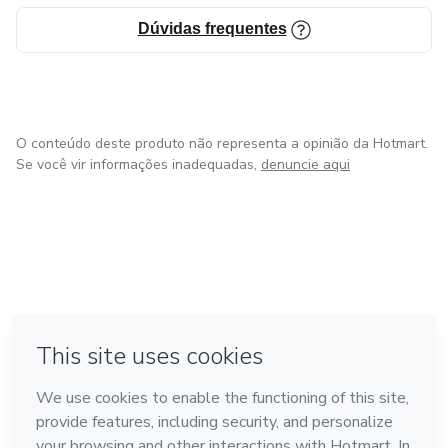
Dúvidas frequentes
O conteúdo deste produto não representa a opinião da Hotmart.
Se você vir informações inadequadas,
denuncie aqui
em Amsterdam
em Madrid
em Bogotá
Feito com
❤
em Belo Horizonte
na Cidade do México