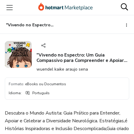
Ir
Ir
Ir
para
para
para
o
o
o
conteúdo
pagamento
rodapé
"Vivendo no Espectro: Um Guia Compassivo para Compreender e Apoiar Indivíduos Autistas"
principal
"Vivendo no Espectro: Um Guia
Compassivo para Compreender e Apoiar
Indivíduos Autistas"
wuendel kaike araujo sena
Formato
:
eBooks ou Documentos
Idioma
:
Português
Descubra o Mundo Autista: Guia Prático para Entender,
Apoiar e Celebrar a Diversidade Neurológica. Estratégias,é
Histórias Inspiradoras e Inclusão Descomplicada,Guia criado