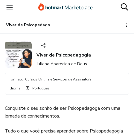
Ir
Ir
Ir
para
para
para
o
o
o
conteúdo
pagamento
rodapé
Viver de Psicopedagogia
principal
Viver de Psicopedagogia
Juliana Aparecida de Deus
Formato
:
Cursos Online e Serviços de Assinatura
Idioma
:
Português
Conquiste o seu sonho de ser Psicopedagoga com uma
jornada de conhecimentos.
Tudo o que você precisa aprender sobre Psicopedagogia