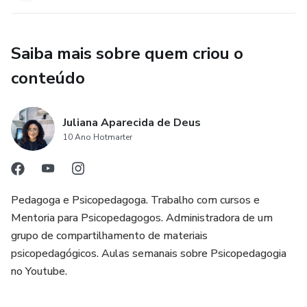
Empreendedorismo e psicopedagogia.
Saiba mais sobre quem criou o
Módulo 4:
conteúdo
-Curso Prolec.
Juliana Aparecida de Deus
- Curso Avaliação Neuropsicológica Atenção e funções
10 Ano Hotmarter
executivas.
- Curso Avaliação Neuropsicológica Linguagem oral.
Pedagoga e Psicopedagoga. Trabalho com cursos e
Mentoria para Psicopedagogos. Administradora de um
grupo de compartilhamento de materiais
psicopedagógicos. Aulas semanais sobre Psicopedagogia
no Youtube.