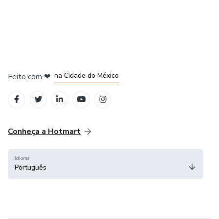
em Bogotá
em Amsterdam
em Madrid
na Cidade do México
Feito com
❤
em Belo Horizonte
Conheça a Hotmart
Idioma
Português