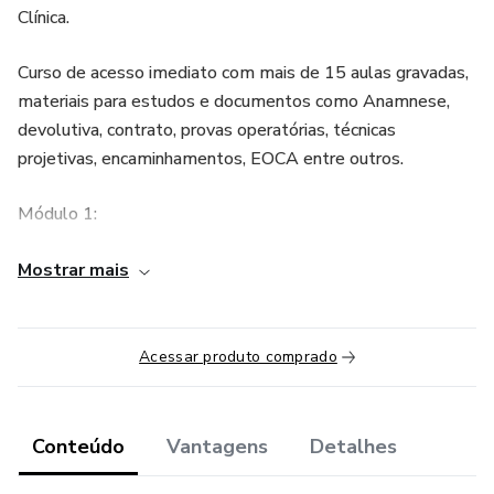
Clínica.
Curso de acesso imediato com mais de 15 aulas gravadas,
materiais para estudos e documentos como Anamnese,
devolutiva, contrato, provas operatórias, técnicas
projetivas, encaminhamentos, EOCA entre outros.
Módulo 1:
-Avaliação Psicopedagógica
Mostrar mais
-Relatório Psicopedagógico na Prática.
Acessar produto comprado
- Português para Relatórios.
- Aulão documentos e relatórios.
Conteúdo
Vantagens
Detalhes
-Modelos de documentos e relatórios.