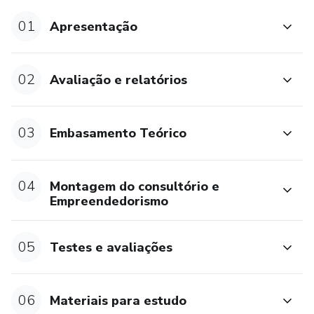
01
Apresentação
Módulo 2:
- Embasamento teórico.
02
Avaliação e relatórios
- Desenvolvimento infantil.
03
Embasamento Teórico
- Dificuldade de aprendizagem.
- Transtorno de aprendizagem.
04
Montagem do consultório e
Empreendedorismo
- Consciência Fonológica.
- Aulão TDAH.
05
Testes e avaliações
Módulo 3:
06
Materiais para estudo
Montagem do consultório.