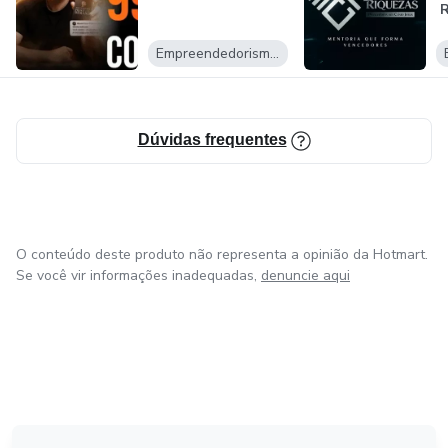
Empreendedorismo Digital
Dúvidas frequentes
O conteúdo deste produto não representa a opinião da Hotmart.
Se você vir informações inadequadas,
denuncie aqui
em Amsterdam
em Madrid