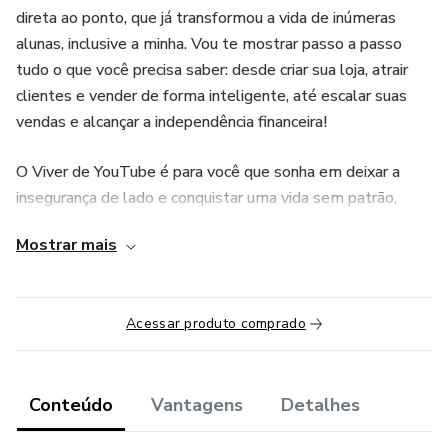
direta ao ponto, que já transformou a vida de inúmeras
alunas, inclusive a minha. Vou te mostrar passo a passo
tudo o que você precisa saber: desde criar sua loja, atrair
clientes e vender de forma inteligente, até escalar suas
vendas e alcançar a independência financeira!
O Viver de YouTube é para você que sonha em deixar a
insegurança de lado e conquistar uma vida sem patrão,
trabalhando de onde quiser e fazendo seu próprio horário.
Mostrar mais
Acredite, não é sorte, é estratégia! Se eu consegui, você
também pode!
Acessar produto comprado
Conteúdo
Vantagens
Detalhes