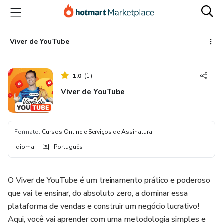
Ir
Ir
Ir
para
para
para
o
o
o
conteúdo
pagamento
rodapé
Viver de YouTube
principal
1.0
(
1
)
Viver de YouTube
Formato
:
Cursos Online e Serviços de Assinatura
Idioma
:
Português
O Viver de YouTube é um treinamento prático e poderoso
que vai te ensinar, do absoluto zero, a dominar essa
plataforma de vendas e construir um negócio lucrativo!
Aqui, você vai aprender com uma metodologia simples e