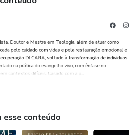
 conteúdo
 duradoura, esta obra é o seu ponto de partida. Prepare-se
fiar suas percepções e reacender sua esperança. A vida que
Viva de cara! Livro impresso em Papel Branco, 75g/m² P&B,
páginas. Este produto é feito sob demandas - será
você após a compra. Por isso, o prazo de entrega pode levar
cista, Doutor e Mestre em Teologia, além de atuar como
eduz desperdícios e estoques excedentes, contribuindo para
arcada pelo cuidado com vidas e pela restauração emocional e
l e alinhada com boas práticas de ESG.
recuperação DI CARA, voltado à transformação de indivíduos
ntado na prática do evangelho vivo, com ênfase no
em contextos difíceis. Casado com a p...
u esse conteúdo