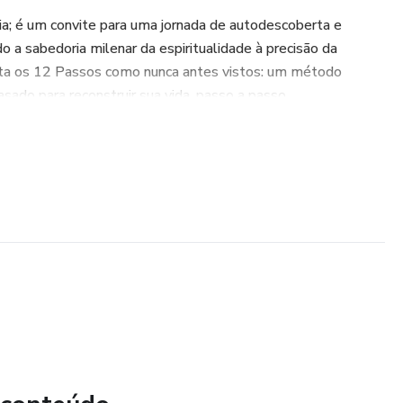
ia; é um convite para uma jornada de autodescoberta e
o a sabedoria milenar da espiritualidade à precisão da
nta os 12 Passos como nunca antes vistos: um método
sado para reconstruir sua vida, passo a passo.
psicossocial, você descobrirá como:
 e aceitar o ponto de partida.
* da dependência com dados científicos claros.
er Superior** e encontrar força interior.
ósito**, vivendo uma vida plena e significativa.
e um livro sobre recuperação; é um manifesto sobre a
ência de se reerguer e a alegria de viver de cara limpa. Se