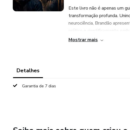
Este livro não é apenas um gu
transformação profunda. Unind
neurociência, Brandão aprese
prático e cientificamente emba
Mostrar mais
Através de uma abordagem bio
* **Confrontar sua realidade**
Detalhes
* **Desvendar os mecanismos*
Garantia de 7 dias
* **Reconectar-se com seu Pod
* **Transformar o caos em prop
"VIVER DI CARA" é mais do qu
coragem de se encarar, a resili