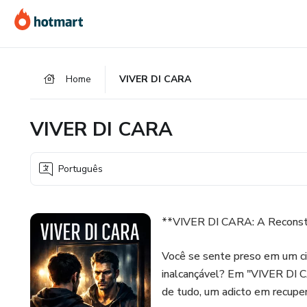
Ir
Ir
Ir
para
para
para
o
o
o
conteúdo
pagamento
rodapé
Home
VIVER DI CARA
principal
VIVER DI CARA
Português
**VIVER DI CARA: A Reconstr
Você se sente preso em um ci
inalcançável? Em "VIVER DI CA
de tudo, um adicto em recuper