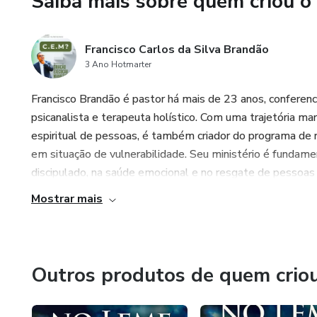
Saiba mais sobre quem criou o
você busca uma mudança real e
para uma jornada que irá desa
você merece está esperando. 
Francisco Carlos da Silva Brandão
no tamanho 12x18cm com 168 
3 Ano Hotmarter
produzido especialmente para 
Francisco Brandão é pastor há mais de 23 anos, conferen
alguns dias. Essa abordagem r
psicanalista e terapeuta holístico. Com uma trajetória m
uma produção mais sustentáve
espiritual de pessoas, é também criador do programa de 
em situação de vulnerabilidade. Seu ministério é fundame
discipulado, na saúde emocional e no resgate de pessoas 
Mostrar mais
Outros produtos de quem crio