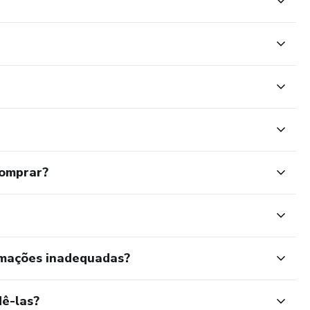
comprar?
rmações inadequadas?
ê-las?