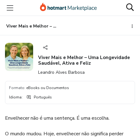
Ir
Ir
Ir
para
para
para
o
o
o
conteúdo
pagamento
rodapé
Viver Mais e Melhor – Uma Longevidade Saudável, Ativa e Feliz
principal
Viver Mais e Melhor – Uma Longevidade
Saudável, Ativa e Feliz
Leandro Alves Barbosa
Formato
:
eBooks ou Documentos
Idioma
:
Português
Envelhecer não é uma sentença. É uma escolha.
O mundo mudou. Hoje, envelhecer não significa perder