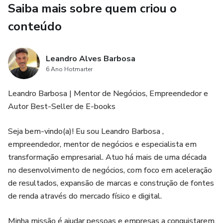
Saiba mais sobre quem criou o
Você vai aprender:
conteúdo
🔹 Como a alimentação pode ser sua aliada contra o
envelhecimento;
Leandro Alves Barbosa
6 Ano Hotmarter
🔹 A importância dos exercícios físicos adaptados, mesmo
Leandro Barbosa | Mentor de Negócios, Empreendedor e
começando do zero;
Autor Best-Seller de E-books
🔹 Técnicas para manter seu cérebro jovem, ativo e
Seja bem-vindo(a)! Eu sou Leandro Barbosa ,
protegido contra perdas cognitivas;
empreendedor, mentor de negócios e especialista em
transformação empresarial. Atuo há mais de uma década
🔹 O poder dos relacionamentos e da saúde emocional na
no desenvolvimento de negócios, com foco em aceleração
construção de uma vida longa e feliz;
de resultados, expansão de marcas e construção de fontes
🔹 Um plano de ação prático, simples e sustentável, que
de renda através do mercado físico e digital.
você começa a aplicar hoje mesmo.
Minha missão é ajudar pessoas e empresas a conquistarem