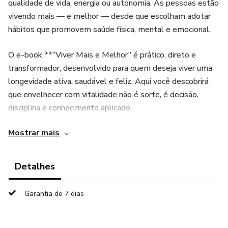
qualidade de vida, energia ou autonomia. As pessoas estão
vivendo mais — e melhor — desde que escolham adotar
hábitos que promovem saúde física, mental e emocional.
O e-book **“Viver Mais e Melhor” é prático, direto e
transformador, desenvolvido para quem deseja viver uma
longevidade ativa, saudável e feliz. Aqui você descobrirá
que envelhecer com vitalidade não é sorte, é decisão,
disciplina e conhecimento aplicado.
Mostrar mais
✅ Aumente sua energia e disposição diariamente.
✅ Fortaleça sua saúde física, mental e emocional.
Detalhes
✅ Reduza os riscos de doenças associadas à idade.
Garantia de 7 dias
✅ Tenha mais autonomia, alegria e bem-estar em qualquer
fase da vida.