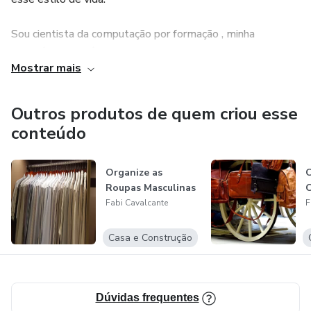
Sou cientista da computação por formação , minha
experiência e vivência me ajudam a levar padronização e
Mostrar mais
excelência ao meus projetos de organização.
Outros produtos de quem criou esse
conteúdo
Organize as
C
Roupas Masculinas
Fabi Cavalcante
F
Casa e Construção
Dúvidas frequentes