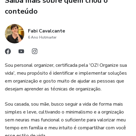
Saiba mais sobre quem criou o
facilitando a vida e a rotina.
conteúdo
Contatos:
Fabi Cavalcante
WhatsApp: 62981418641
6 Ano Hotmarter
e-mail: fabicavalcante.po@gmail.com
Instagram: @fabicavalcante.po
Sou personal organizer, certificada pela 'OZ! Organize sua
vida', meu propósito é identificar e implementar soluções
Site: www.fabicavalcanteorganizer.com.br
em organização e gosto muito de ajudar as pessoas que
desejam aprender as técnicas de organização.
Sou casada, sou mãe, busco seguir a vida de forma mais
simples e leve, cultivando o minimalismo e a orgnização
sem neuras mas funcional o suficiente para valorizar meu
tempo em família e meu intuito é compartilhar com você
esse estilo de vida.