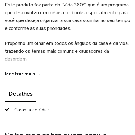
Este produto faz parte do "Vida 360º" que é um programa
que desenvolvi com cursos e e-books especialmente para
você que deseja organizar a sua casa sozinha, no seu tempo
e conforme as suas prioridades.
Proponho um olhar em todos os ângulos da casa e da vida,
trazendo os temas mais comuns e causadores da
desordem.
Mostrar mais
Neste e-book o foco é te orientar de forma simples sobre
o que intoxica a sua casa gerando a sensação de peso e
negatividade no ambiente e, sobre como você mesmo(a)
Detalhes
consegue fazer uma triagem rápida para remover esses
itens e trazer a leveza para seus espaços.
Garantia de 7 dias
Informações na medida certa e possíveis de serem
colocadas em prática para deixar tudo em ordem,