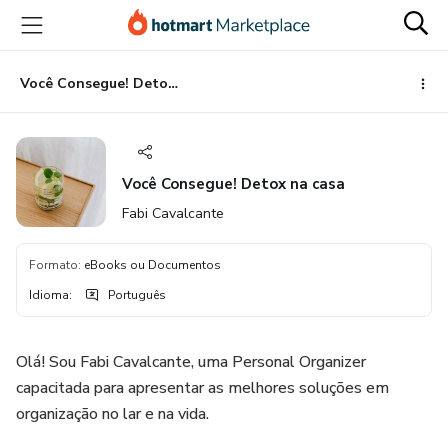
Ir
Ir
Ir
para
para
para
o
o
o
conteúdo
pagamento
rodapé
Você Consegue! Detox na casa
principal
Você Consegue! Detox na casa
Fabi Cavalcante
Formato
:
eBooks ou Documentos
Idioma
:
Português
Olá! Sou Fabi Cavalcante, uma Personal Organizer
capacitada para apresentar as melhores soluções em
organização no lar e na vida.