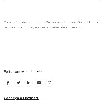
O conteúdo deste produto não representa a opinião da Hotmart.
Se você vir informações inadequadas,
denuncie aqui
em Amsterdam
em Madrid
em Bogotá
Feito com
❤
em Belo Horizonte
na Cidade do México
Conheça a Hotmart