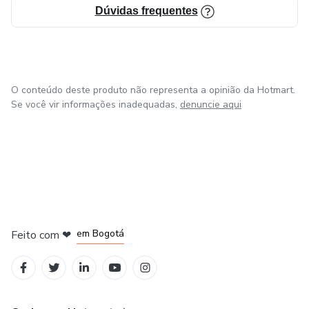
Dúvidas frequentes
O conteúdo deste produto não representa a opinião da Hotmart.
Se você vir informações inadequadas,
denuncie aqui
em Amsterdam
em Madrid
em Bogotá
Feito com
❤
em Belo Horizonte
na Cidade do México