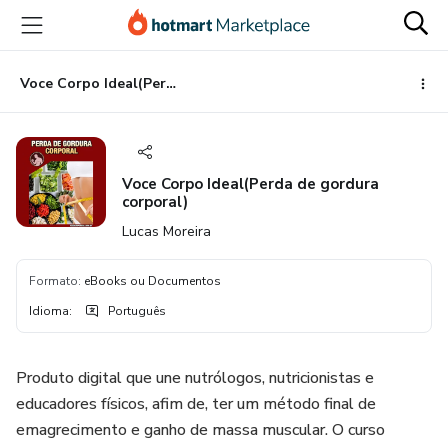
Ir
Ir
Ir
para
para
para
o
o
o
conteúdo
pagamento
rodapé
Voce Corpo Ideal(Perda de gordura corporal)
principal
Voce Corpo Ideal(Perda de gordura
corporal)
Lucas Moreira
Formato
:
eBooks ou Documentos
Idioma
:
Português
Produto digital que une nutrólogos, nutricionistas e
educadores físicos, afim de, ter um método final de
emagrecimento e ganho de massa muscular. O curso