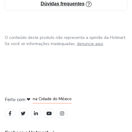
Dúvidas frequentes
O conteúdo deste produto não representa a opinião da Hotmart.
Se você vir informações inadequadas,
denuncie aqui
em Bogotá
em Amsterdam
em Madrid
na Cidade do México
Feito com
❤
em Belo Horizonte