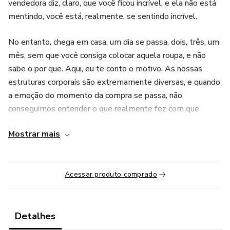
vendedora diz, claro, que você ficou incrível, e ela não está
mentindo, você está, realmente, se sentindo incrível.
No entanto, chega em casa, um dia se passa, dois, três, um
mês, sem que você consiga colocar aquela roupa, e não
sabe o por que. Aqui, eu te conto o motivo. As nossas
estruturas corporais são extremamente diversas, e quando
a emoção do momento da compra se passa, não
conseguimos entender o que realmente fez com que
adquiríssemos algo que não estivesse em harmonia com
Mostrar mais
essa estrutura física.
Mas você sabe qual a sua estrutura física?
Acessar produto comprado
TE DOU A OPORTUNIDADE DE DESCOBRIR ATRAVÉS
DE UM MATERIAL SUPER DETALHADO, QUE TE
ENSINA PASSO A PASSO UMA DAS ETAPAS MAIS
Detalhes
IMPORTANTES DA CONSULTORIA DE IMAGEM - A