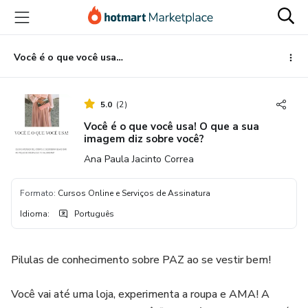
Ir
Ir
Ir
para
para
para
o
o
o
conteúdo
pagamento
rodapé
Você é o que você usa! O que a sua imagem diz sobre você?
principal
5.0
(
2
)
Você é o que você usa! O que a sua
imagem diz sobre você?
Ana Paula Jacinto Correa
Formato
:
Cursos Online e Serviços de Assinatura
Idioma
:
Português
Pilulas de conhecimento sobre PAZ ao se vestir bem!
Você vai até uma loja, experimenta a roupa e AMA! A