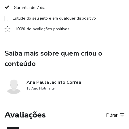
ANALISE DE BIÓTIPO. VOCÊ VAI APRENDER A FAZER
Garantia de 7 dias
A ANÁLISE DE FORMA SIMPLES, E ENTENDER O QUE
Estude do seu jeito e em qualquer dispositivo
FUNCIONA MELHOR PARA SEU TIPO FÍSICO.
100% de avaliações positivas
Saiba mais sobre quem criou o
conteúdo
Ana Paula Jacinto Correa
13 Ano Hotmarter
Avaliações
Filtrar