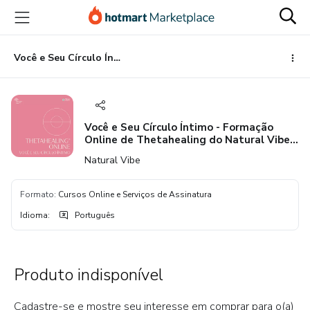
Ir
Ir
Ir
para
para
para
o
o
o
conteúdo
pagamento
rodapé
Você e Seu Círculo Íntimo - Formação Online de Thetahealing do Natural Vibe 2021
principal
Você e Seu Círculo Íntimo - Formação
Online de Thetahealing do Natural Vibe
2021
Natural Vibe
Formato
:
Cursos Online e Serviços de Assinatura
Idioma
:
Português
Produto indisponível
Cadastre-se e mostre seu interesse em comprar para o(a)