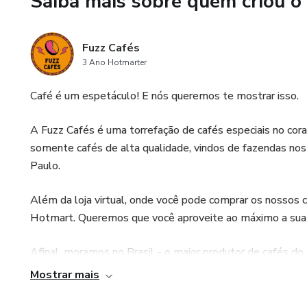
Saiba mais sobre quem criou o
Fuzz Cafés
3 Ano Hotmarter
Café é um espetáculo! E nós queremos te mostrar isso.
A Fuzz Cafés é uma torrefação de cafés especiais no cor
somente cafés de alta qualidade, vindos de fazendas nos
Paulo.
Além da loja virtual, onde você pode comprar os nossos c
Hotmart. Queremos que você aproveite ao máximo a sua 
Afinal, moramos no Brasil - o maior produtor de cafés do
riqueza que encontramos nos cafés do nosso país?!
Mostrar mais