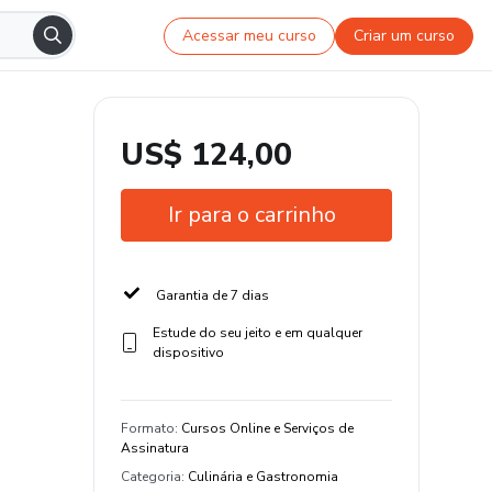
Acessar meu curso
Criar um curso
US$ 124,00
Ir para o carrinho
Garantia de 7 dias
Estude do seu jeito e em qualquer
dispositivo
Formato
:
Cursos Online e Serviços de
Assinatura
Categoria
:
Culinária e Gastronomia