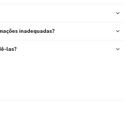
rmações inadequadas?
ê-las?