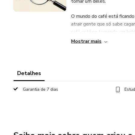
tornar um deles.
O mundo do café está ficando
atrair gente que só sabe caga
café está se tornando um hob
Mostrar mais
Por isso, queremos formar um
Pessoas que exploram esse 
quem está ao seu redor. Espe
diversos asssuntos do café. Q
Detalhes
País do Café. E que vão super
Garantia de 7 dias
Estud
Esse é o movimento que estam
mundo do café leve e gostoso
em Café.