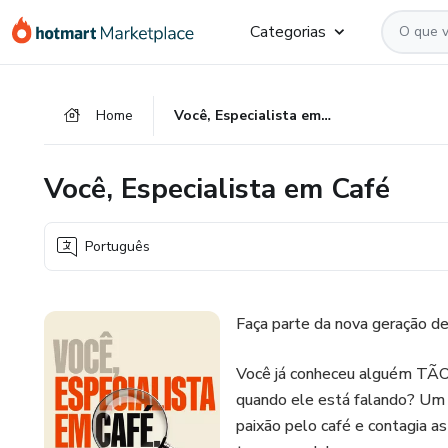
Ir
Ir
Ir
Categorias
para
para
para
o
o
o
conteúdo
pagamento
rodapé
Home
Você, Especialista em Café
principal
Você, Especialista em Café
Português
Faça parte da nova geração de
Você já conheceu alguém TÃ
quando ele está falando? Um 
paixão pelo café e contagia a