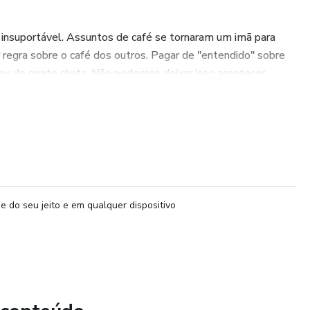
 insuportável. Assuntos de café se tornaram um imã para
r regra sobre o café dos outros. Pagar de "entendido" sobre
by de gente chata. Não podemos deixar isso acontecer.
a nova geração de verdadeiros Especialistas em Café.
mundo com entusiasmo. Amantes do café que contagiam
cialistas generosos, que falam com propriedade sobre os
ue vivem completamente a maravilha que é estar no Brasil, o
ar essa onda de gente cretina.
e do seu jeito e em qualquer dispositivo
os criando. Um grupo de apaixonados que vão tornar o
 mais uma vez! Faça parte da nova geração de Especialistas