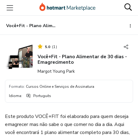
Ir
Ir
Ir
para
para
para
o
o
o
conteúdo
pagamento
rodapé
Você+Fit - Plano Alimentar de 30 dias - Emagrecimento
principal
5.0
(
1
)
Você+Fit - Plano Alimentar de 30 dias -
Emagrecimento
Margot Young Park
Formato
:
Cursos Online e Serviços de Assinatura
Idioma
:
Português
Este produto VOCÊ+FIT foi elaborado para quem deseja
emagrecer mas não sabe o que comer no dia a dia. Aqui
você encontrará 1 plano alimentar completo para 30 dias,