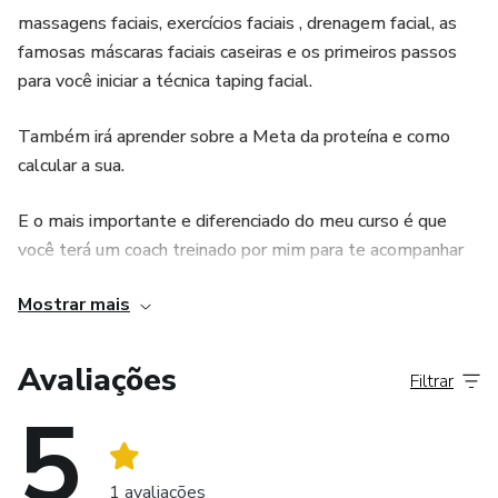
massagens faciais, exercícios faciais , drenagem facial, as
famosas máscaras faciais caseiras e os primeiros passos
para você iniciar a técnica taping facial.
Também irá aprender sobre a Meta da proteína e como
calcular a sua.
E o mais importante e diferenciado do meu curso é que
você terá um coach treinado por mim para te acompanhar
além de aulas práticas semanais ao vivo online para que
Mostrar mais
você possa fazer em grupo e também tirar as dúvidas para
ter o resultado desejado. Todos esses conteúdos, você
receberá na compra do travesseiro Kpillow
Avaliações
Filtrar
5
1 avaliações