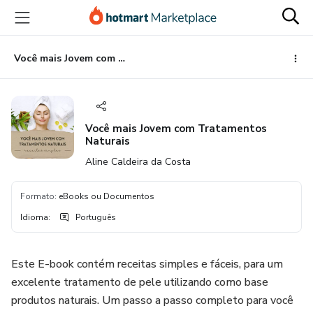
Ir
Ir
Ir
para
para
para
o
o
o
conteúdo
pagamento
rodapé
Você mais Jovem com Tratamentos Naturais
principal
Você mais Jovem com Tratamentos
Naturais
Aline Caldeira da Costa
Formato
:
eBooks ou Documentos
Idioma
:
Português
Este E-book contém receitas simples e fáceis, para um
excelente tratamento de pele utilizando como base
produtos naturais. Um passo a passo completo para você