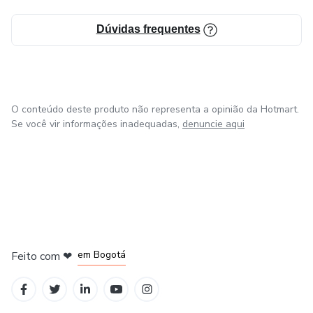
Dúvidas frequentes
O conteúdo deste produto não representa a opinião da Hotmart.
Se você vir informações inadequadas,
denuncie aqui
em Amsterdam
em Madrid
em Bogotá
Feito com
❤
em Belo Horizonte
na Cidade do México