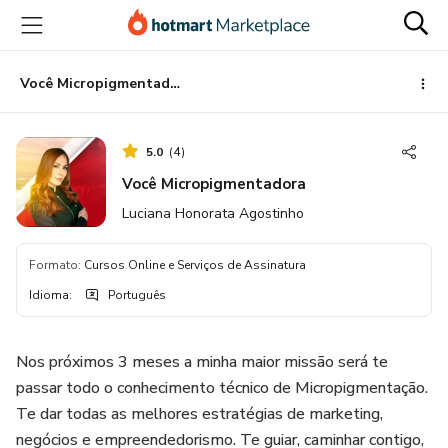
Ir
Ir
Ir
para
para
para
o
o
o
conteúdo
pagamento
rodapé
Você Micropigmentadora
principal
5.0
(
4
)
Você Micropigmentadora
Luciana Honorata Agostinho
Formato
:
Cursos Online e Serviços de Assinatura
Idioma
:
Português
Nos próximos 3 meses a minha maior missão será te
passar todo o conhecimento técnico de Micropigmentação.
Te dar todas as melhores estratégias de marketing,
negócios e empreendedorismo. Te guiar, caminhar contigo,