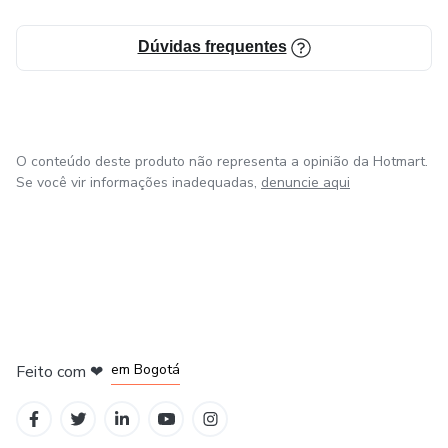
Dúvidas frequentes
O conteúdo deste produto não representa a opinião da Hotmart.
Se você vir informações inadequadas,
denuncie aqui
em Amsterdam
em Madrid
em Bogotá
Feito com
❤
em Belo Horizonte
na Cidade do México