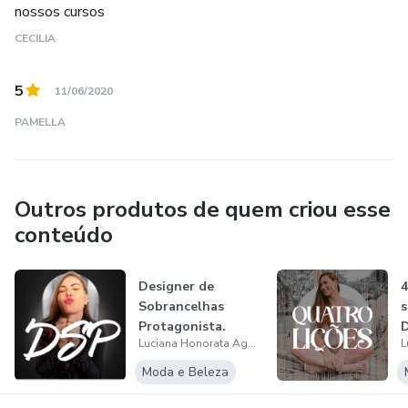
nossos cursos
CECILIA
5
11/06/2020
PAMELLA
Outros produtos de quem criou esse
conteúdo
Designer de
4
Sobrancelhas
s
Protagonista.
D
Luciana Honorata Agostinho
Moda e Beleza