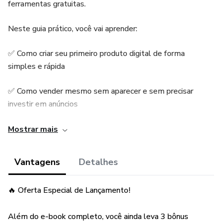
ferramentas gratuitas.
Neste guia prático, você vai aprender:
✅ Como criar seu primeiro produto digital de forma
simples e rápida
✅ Como vender mesmo sem aparecer e sem precisar
investir em anúncios
✅ Como usar plataformas gratuitas como Hotmart, Kiwify
Mostrar mais
e Canva
Vantagens
Detalhes
✅ Como gerar sua primeira venda em até 10 dias com
ações práticas
🔥 Oferta Especial de Lançamento!
✅ 10 Nichos Quentes para faturar com produtos digitais
Além do e-book completo, você ainda leva 3 bônus
em 2025