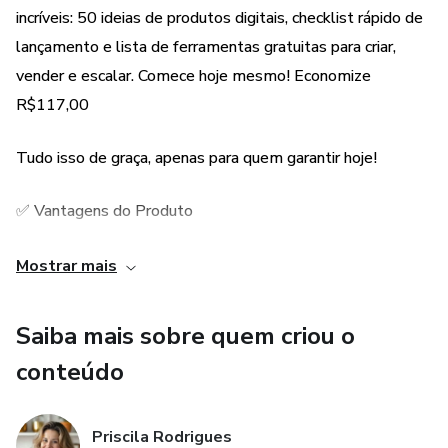
incríveis: 50 ideias de produtos digitais, checklist rápido de
✅ Bônus especiais: 50 ideias de produtos + modelos
lançamento e lista de ferramentas gratuitas para criar,
prontos para acelerar sua jornada
vender e escalar. Comece hoje mesmo! Economize
R$117,00
Você não precisa ter audiência ou ser um expert.
Tudo isso de graça, apenas para quem garantir hoje!
Você precisa começar com o que você tem.
✅ Vantagens do Produto
Transforme hoje o que você sabe em uma nova fonte de
renda.
✅ Método simples, para quem está começando do zero
Mostrar mais
✅ Passo a passo prático, direto ao ponto
Saiba mais sobre quem criou o
conteúdo
✅ Acesso imediato
Priscila Rodrigues