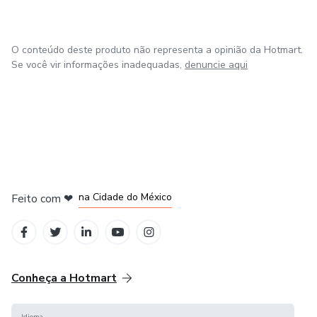
O conteúdo deste produto não representa a opinião da Hotmart.
Se você vir informações inadequadas,
denuncie aqui
em Bogotá
em Amsterdam
em Madrid
na Cidade do México
Feito com
❤
em Belo Horizonte
Conheça a Hotmart