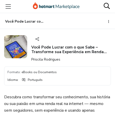
Ir
Ir
Ir
para
para
para
o
o
o
conteúdo
pagamento
rodapé
Você Pode Lucrar com o que Sabe – Transforme sua Experiência em Renda Online
principal
Você Pode Lucrar com o que Sabe –
Transforme sua Experiência em Renda
Online
Priscila Rodrigues
Formato
:
eBooks ou Documentos
Idioma
:
Português
Descubra como transformar seu conhecimento, sua história
ou sua paixão em uma renda real na internet — mesmo
sem seguidores, sem experiência e usando apenas