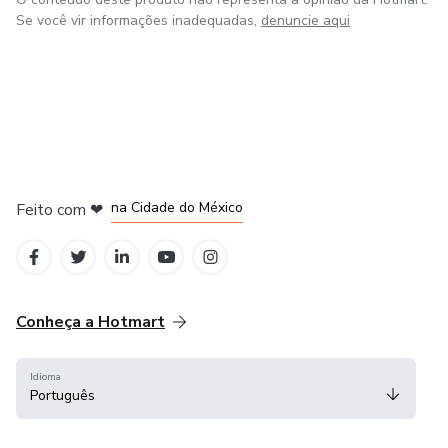
Se você vir informações inadequadas,
denuncie aqui
em Bogotá
em Amsterdam
em Madrid
na Cidade do México
Feito com
❤
em Belo Horizonte
Conheça a Hotmart
Idioma
Português