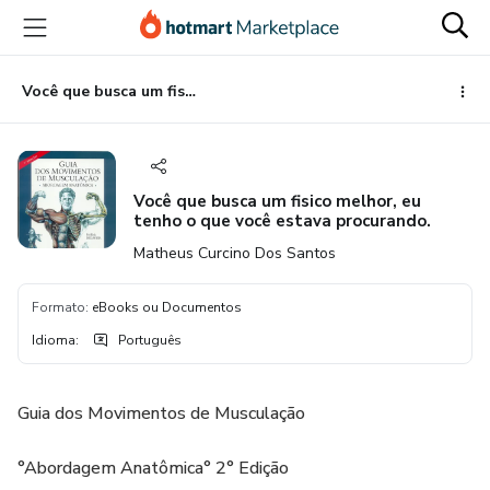
Ir
Ir
Ir
para
para
para
o
o
o
conteúdo
pagamento
rodapé
Você que busca um fisico melhor, eu tenho o que você estava procurando.
principal
Você que busca um fisico melhor, eu
tenho o que você estava procurando.
Matheus Curcino Dos Santos
Formato
:
eBooks ou Documentos
Idioma
:
Português
Guia dos Movimentos de Musculação
°Abordagem Anatômica° 2° Edição