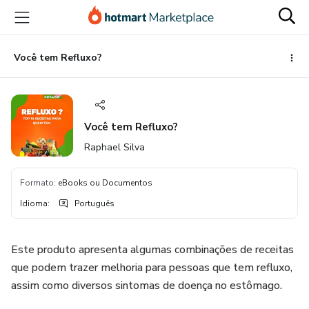
Ir
Ir
Ir
para
para
para
o
o
o
conteúdo
pagamento
rodapé
Você tem Refluxo?
principal
Você tem Refluxo?
Raphael Silva
Formato
:
eBooks ou Documentos
Idioma
:
Português
Este produto apresenta algumas combinações de receitas
que podem trazer melhoria para pessoas que tem refluxo,
assim como diversos sintomas de doença no estômago.