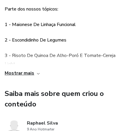
Parte dos nossos tópicos:
1 - Maionese De Linhaça Funcional
2 - Escondidinho De Legumes
3 - Risoto De Quinoa De Alho-Poró E Tomate-Cereja
Light
Mostrar mais
4 - Brusqueta De Berinjela
Saiba mais sobre quem criou o
5 - Torta Proteica De Vegetais
conteúdo
Raphael Silva
9 Ano Hotmarter