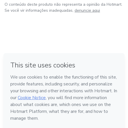
O conteúdo deste produto não representa a opinião da Hotmart.
Se você vir informações inadequadas,
denuncie aqui
em Amsterdam
em Madrid
em Bogotá
Feito com
❤
em Belo Horizonte
na Cidade do México
Conheça a Hotmart
Idioma
Português