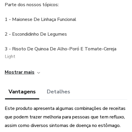
Parte dos nossos tópicos:
1 - Maionese De Linhaça Funcional
2 - Escondidinho De Legumes
3 - Risoto De Quinoa De Alho-Poró E Tomate-Cereja
Light
4 - Brusqueta De Berinjela
Mostrar mais
5 - Torta Proteica De Vegetais
Vantagens
Detalhes
Este produto apresenta algumas combinações de receitas
que podem trazer melhoria para pessoas que tem refluxo,
assim como diversos sintomas de doença no estômago.