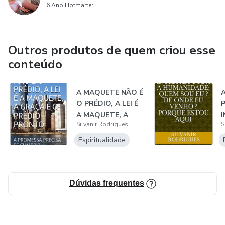
6 Ano Hotmarter
justiça ou injustiça, Deus Criador agiu com justiça, mesmo
ninguém sabendo, ou vendo;
Outros produtos de quem criou esse
conteúdo
A MAQUETE NÃO É
O PRÉDIO, A LEI É
A MAQUETE, A
Silvanir Rodrigues
S
GRAÇA É O PRÉ...
Espiritualidade
Dúvidas frequentes