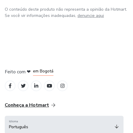
O conteúdo deste produto não representa a opinião da Hotmart.
Se você vir informações inadequadas,
denuncie aqui
em Amsterdam
em Madrid
em Bogotá
Feito com
❤
em Belo Horizonte
na Cidade do México
Conheça a Hotmart
Idioma
Português