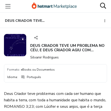
Ir
Ir
Ir
para
para
para
o
o
o
conteúdo
pagamento
rodapé
DEUS CRIADOR TEVE UM PROBLEMA NO CÉU, E DEUS CRIADOR AGIU COM JUSTIÇA
principal
DEUS CRIADOR TEVE UM PROBLEMA NO
CÉU, E DEUS CRIADOR AGIU COM
JUSTIÇA
Silvanir Rodrigues
Formato
:
eBooks ou Documentos
Idioma
:
Português
Deus Criador teve problemas com cada ser humano que
habita a terra, com toda a humanidade que habita o mundo,
ROMANSO 3;23; com Lúcifer e seus anjos, que é a terça