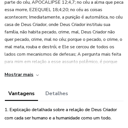
parte do céu, APOCALIPSE 12;4,7; no céu a alma que peca
essa morre, EZEQUIEL 18;4;20; no céu as coisas
acontecem; Imediatamente, a punição é automática, no céu
casa de Deus Criador, onde Deus Criador instituiu sua
família, não habita pecado, crime, mal, Deus Criador não
quer pecado, crime, mal no céu; porque o pecado, o crime, o
mal mata, rouba e destrói, e Ele se cercou de todos os
lados com mecanismos de defesas; A pergunta mais feita
para mim em relação a esse assunto polêmico, é porque
Deus Criador não matou lúcifer acabou com ele? e com a
Mostrar mais
terça parte do céu? assim que eles pecaram?
APOCALIPSE 12;3,9;
Vantagens
Detalhes
E argumentam, sim por que poder para isso Ele tem? para
fazer isso? Sim, com toda certeza, Ele é onisciente,
1. Explicação detalhada sobre a relação de Deus Criador
onipotente, onipresente; basta uma palavra Dele e tudo se
com cada ser humano e a humanidade como um todo.
acaba; mas a minha resposta sempre causa mais polêmica,