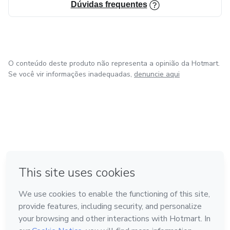
Dúvidas frequentes
O conteúdo deste produto não representa a opinião da Hotmart.
Se você vir informações inadequadas,
denuncie aqui
em Bogotá
em Amsterdam
em Madrid
na Cidade do México
Feito com
❤
em Belo Horizonte
Conheça a Hotmart