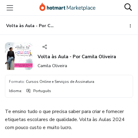
Ir
Ir
Ir
para
para
para
o
o
o
conteúdo
pagamento
rodapé
Volta às Aula - Por Camila Oliveira
principal
Volta às Aula - Por Camila Oliveira
Camila Oliveira
Formato
:
Cursos Online e Serviços de Assinatura
Idioma
:
Português
Te ensino tudo o que precisa saber para criar e fornecer
etiquetas escolares de qualidade. Volta às Aulas 2024
com pouco custo e muito lucro.