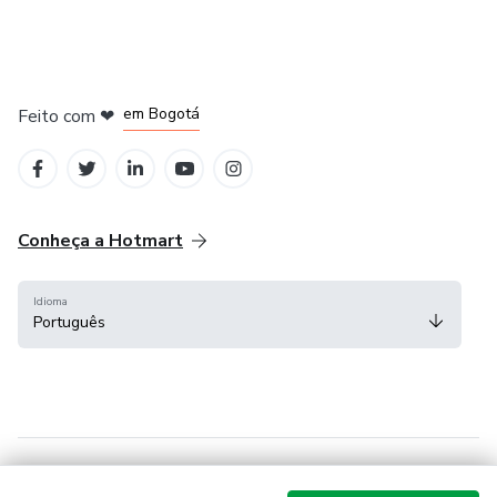
em Amsterdam
em Madrid
em Bogotá
Feito com
❤
em Belo Horizonte
na Cidade do México
Conheça a Hotmart
Idioma
Português