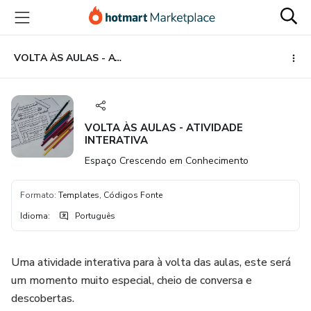
Ir
Ir
Ir
para
para
para
o
o
o
conteúdo
pagamento
rodapé
VOLTA ÀS AULAS - ATIVIDADE INTERATIVA
principal
VOLTA ÀS AULAS - ATIVIDADE
INTERATIVA
Espaço Crescendo em Conhecimento
Formato
:
Templates, Códigos Fonte
Idioma
:
Português
Uma atividade interativa para à volta das aulas, este será
um momento muito especial, cheio de conversa e
descobertas.