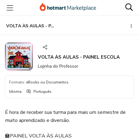
Ir
Ir
Ir
para
para
para
o
o
o
conteúdo
pagamento
rodapé
VOLTA ÀS AULAS - PAINEL ESCOLA
principal
VOLTA ÀS AULAS - PAINEL ESCOLA
Lojinha do Professor
Formato
:
eBooks ou Documentos
Idioma
:
Português
É hora de receber sua turma para mais um semestre de
muito aprendizado e diversão.
🏫PAINEL VOLTA ÀS AULAS