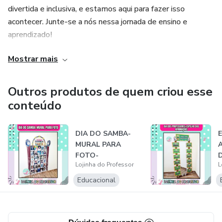
divertida e inclusiva, e estamos aqui para fazer isso
acontecer. Junte-se a nós nessa jornada de ensino e
aprendizado!
Mostrar mais
Aviso Importante
🚫 Proibido:
Outros produtos de quem criou esse
conteúdo
❌Criar páginas ou grupos com o mesmo Lojinhado
Professor;
DIA DO SAMBA-
MURAL PARA
❌ Qualquer prática de SPAM.
FOTO-
Lojinha do Professor
L
CONSCIÊNCIA
❌ Anúncios com promessas falsas ou exageradas.
NEGRA
Educacional
❌ Se passar por produtor do material.