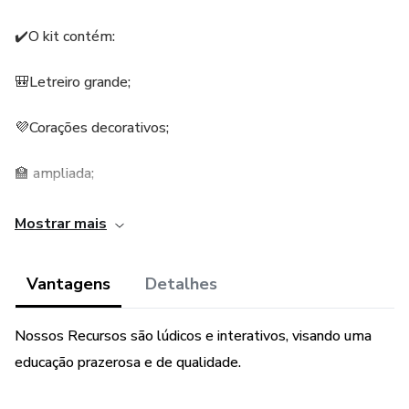
✔️O kit contém:
🎒Letreiro grande;
💜Corações decorativos;
🏫 ampliada;
🚌Ônibus e crianças para compor o painel;
Mostrar mais
🦒Tamanho 1.20mx1.10m
Vantagens
Detalhes
📑Páginas:25
Nossos Recursos são lúdicos e interativos, visando uma
educação prazerosa e de qualidade.