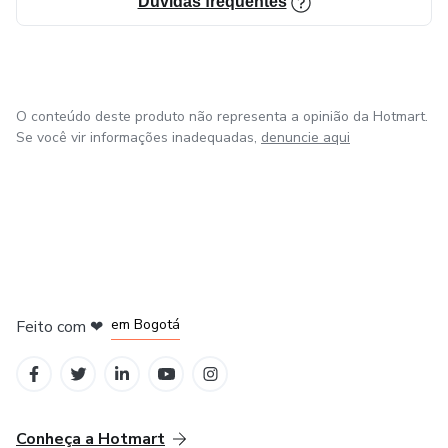
Dúvidas frequentes
O conteúdo deste produto não representa a opinião da Hotmart.
Se você vir informações inadequadas,
denuncie aqui
em Amsterdam
em Madrid
em Bogotá
Feito com
❤
em Belo Horizonte
na Cidade do México
Conheça a Hotmart