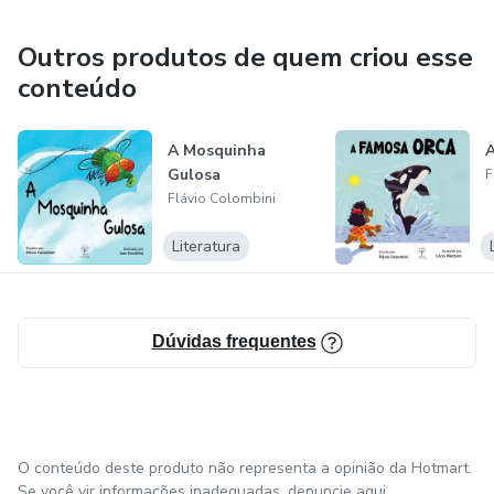
Outros produtos de quem criou esse
conteúdo
A Mosquinha
A
Gulosa
F
Flávio Colombini
Literatura
Dúvidas frequentes
O conteúdo deste produto não representa a opinião da Hotmart.
Se você vir informações inadequadas,
denuncie aqui