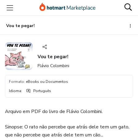
Ir
Ir
Ir
para
para
para
o
o
o
conteúdo
pagamento
rodapé
Vou te pegar!
principal
Vou te pegar!
Flávio Colombini
Formato
:
eBooks ou Documentos
Idioma
:
Português
Arquivo em PDF do livro de Flávio Colombini.
Sinopse: O rato não percebe que atrás dele tem um gato,
que não percebe que atrás dele tem um cão...