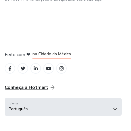
em Bogotá
em Amsterdam
em Madrid
na Cidade do México
Feito com
❤
em Belo Horizonte
Conheça a Hotmart
Idioma
Português